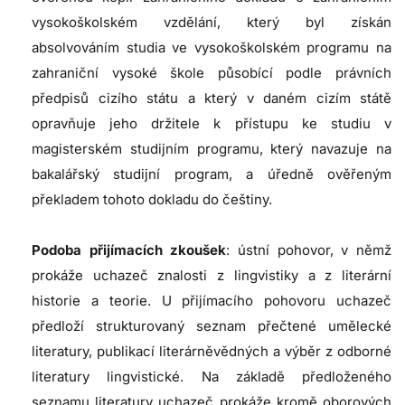
vysokoškolském vzdělání, který byl získán
absolvováním studia ve vysokoškolském programu na
zahraniční vysoké škole působící podle právních
předpisů cizího státu a který v daném cizím státě
opravňuje jeho držitele k přístupu ke studiu v
magisterském studijním programu, který navazuje na
bakalářský studijní program, a úředně ověřeným
překladem tohoto dokladu do češtiny.
Podoba přijímacích zkoušek
: ústní pohovor, v němž
prokáže uchazeč znalosti z lingvistiky a z literární
historie a teorie. U přijímacího pohovoru uchazeč
předloží strukturovaný seznam přečtené umělecké
literatury, publikací literárněvědných a výběr z odborné
literatury lingvistické. Na základě předloženého
seznamu literatury uchazeč prokáže kromě oborových