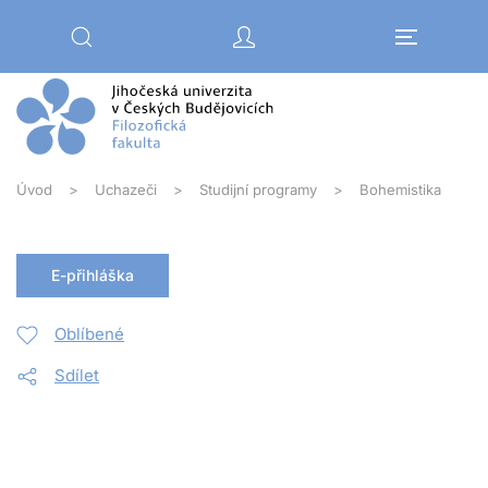
Přejít na hlavní obsah
Úvod
Uchazeči
Studijní programy
Bohemistika
E-přihláška
Oblíbené
Sdílet