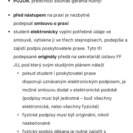
POZOR
, předchozí souhlas garanta nutný!
před nástupem
na praxi je nezbytné
podepsat
smlouvu o praxi
student
elektronicky
vyplní potřebné údaje ve
smlouvě, vytiskne ji ve třech stejnopisech, podepíše a
zajistí podpis poskytovatele praxe. Tyto tři
podepsané
originály
předá na sekretariát ústavu FF
JU, pod který svým studijním plánem náleží
pokud student i poskytovatel praxe
disponují
uznávaným
elektronickým podpisem, je
možné smlouvu dodat v elektronické podobě
(podpisy musí být jednotné – buď všechny
elektronické, nebo všechny fyzické)
fyzické podpisy musí být originální, nikoli
naskenované
fyzický podpis děkana je nutné zajistit s