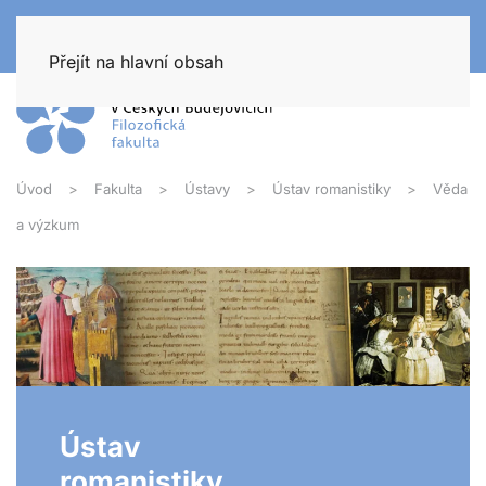
Přejít na hlavní obsah
Úvod
Fakulta
Ústavy
Ústav romanistiky
Věda
a výzkum
Ústav
romanistiky