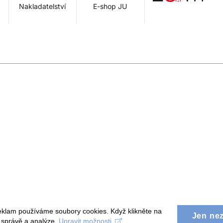
Nakladatelství
E-shop JU
eklam používáme soubory cookies. Když klikněte na
Jen ne
, správě a analýze.
Upravit možnosti