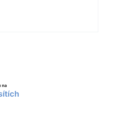
u na
sítích