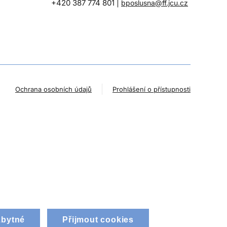
+420 387 774 801 |
bposlusna@ff.jcu.cz
Ochrana osobních údajů
Prohlášení o přístupnosti
zbytné
Přijmout cookies