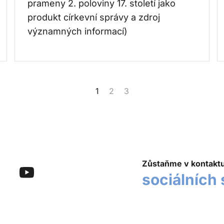
prameny 2. poloviny 17. století jako
produkt církevní správy a zdroj
významných informací)
1
2
3
Zůstaňme v kontakt
sociálních 