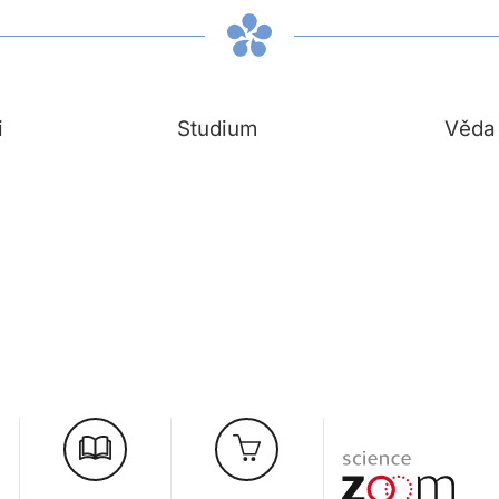
i
Studium
Věda