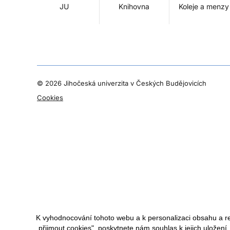
JU
Knihovna
Koleje a menzy
©
2026 Jihočeská univerzita v Českých Budějovicích
Cookies
K vyhodnocování tohoto webu a k personalizaci obsahu a r
„přijmout cookies", poskytnete nám souhlas k jejich uložení