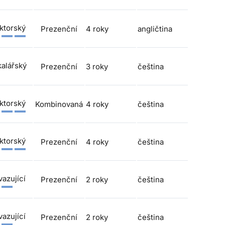
ktorský
Prezenční
4 roky
angličtina
alářský
Prezenční
3 roky
čeština
ktorský
Kombinovaná
4 roky
čeština
ktorský
Prezenční
4 roky
čeština
azující
Prezenční
2 roky
čeština
azující
Prezenční
2 roky
čeština