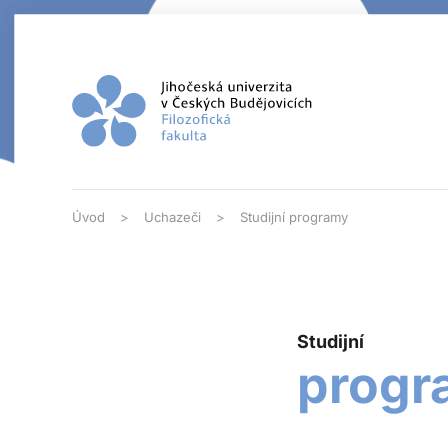
Přejít na hlavní obsah
Úvod
Uchazeči
Studijní programy
Studijní
progr