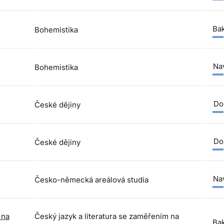
Bak
Bohemistika
Nav
Bohemistika
Do
České dějiny
Do
České dějiny
Nav
Česko-německá areálová studia
 na
Český jazyk a literatura se zaměřením na
Bak