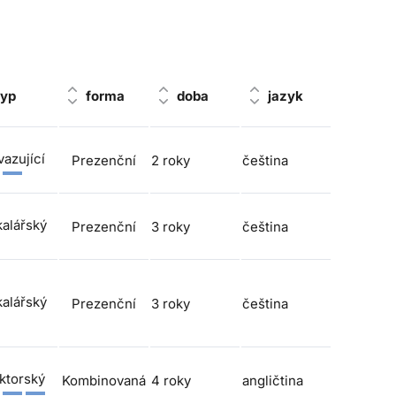
typ
forma
doba
jazyk
azující
Prezenční
2 roky
čeština
alářský
Prezenční
3 roky
čeština
alářský
Prezenční
3 roky
čeština
ktorský
Kombinovaná
4 roky
angličtina