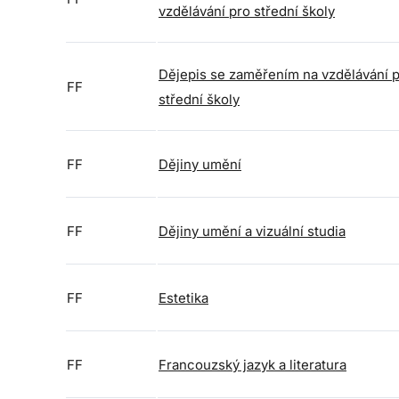
vzdělávání pro střední školy
Dějepis se zaměřením na vzdělávání 
FF
střední školy
FF
Dějiny umění
FF
Dějiny umění a vizuální studia
FF
Estetika
FF
Francouzský jazyk a literatura