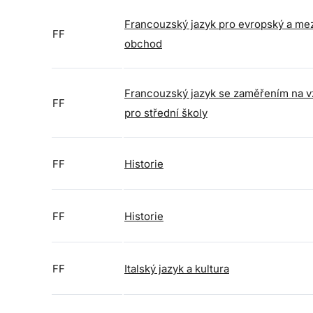
Francouzský jazyk pro evropský a me
FF
obchod
Francouzský jazyk se zaměřením na v
FF
pro střední školy
FF
Historie
FF
Historie
FF
Italský jazyk a kultura