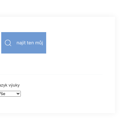
najít ten můj
azyk výuky