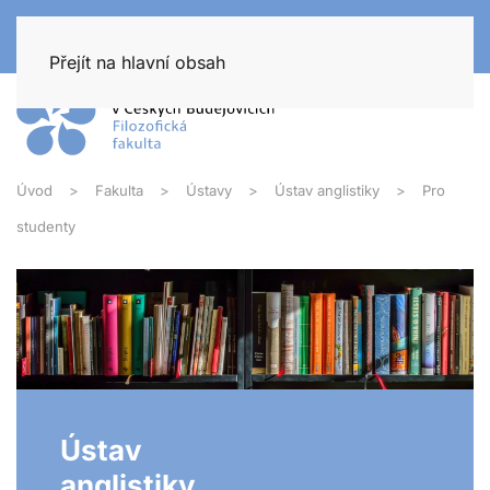
Přejít na hlavní obsah
Úvod
Fakulta
Ústavy
Ústav anglistiky
Pro
studenty
Ústav
anglistiky