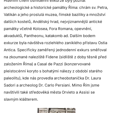
Hlavním cílem osmidenní exkurze byly poznat
archeologické a historické památky Říma: chrám sv. Petra,
Vatikán a jeho proslulá muzea, římské baziliky a množství
dalších kostelů, Andělský hrad, nejvýznamnější antické
památky včetně Kolosea, Fora Romana, opevnění,
akvaduktů, Pantheonu, katakomb ad. Dalším bodem
exkurze byla návštěva rozlehlého zaniklého přístavu Ostia
Antica. Specificky zaměřený jednodenní exkurs směřoval
na zkoumané naleziště Fidene (sídliště z doby těsně před
založením Říma) a Casal de Pazzi (konzervované
pleistocénní koryto s bohatými nálezy z období starého
paleolitu), kde nás provedla archeobotanička Dr. Laura
Sadori a archeolog Dr. Carlo Persiani. Mimo Řím jsme
navštívili také středověká města Orvieto a Assisi se
slavným klášterem.