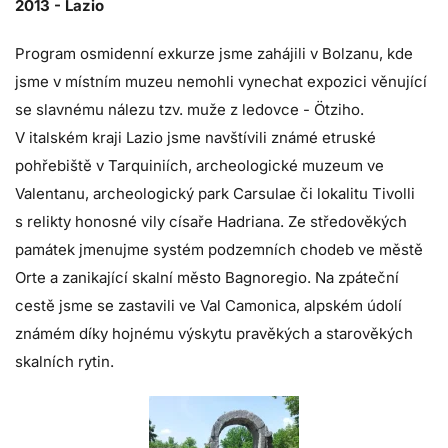
2013 - Lazio
Program osmidenní exkurze jsme zahájili v Bolzanu, kde
jsme v místním muzeu nemohli vynechat expozici věnující
se slavnému nálezu tzv. muže z ledovce - Ötziho.
V italském kraji Lazio jsme navštívili známé etruské
pohřebiště v Tarquiniích, archeologické muzeum ve
Valentanu, archeologický park Carsulae či lokalitu Tivolli
s relikty honosné vily císaře Hadriana. Ze středověkých
památek jmenujme systém podzemních chodeb ve městě
Orte a zanikající skalní město Bagnoregio. Na zpáteční
cestě jsme se zastavili ve Val Camonica, alpském údolí
známém díky hojnému výskytu pravěkých a starověkých
skalních rytin.