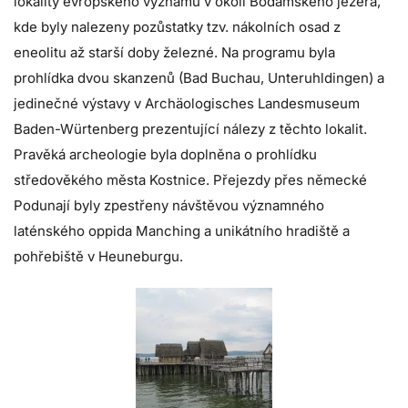
lokality evropského významu v okolí Bodamského jezera,
kde byly nalezeny pozůstatky tzv. nákolních osad z
eneolitu až starší doby železné. Na programu byla
prohlídka dvou skanzenů (Bad Buchau, Unteruhldingen) a
jedinečné výstavy v Archäologisches Landesmuseum
Baden-Würtenberg prezentující nálezy z těchto lokalit.
Pravěká archeologie byla doplněna o prohlídku
středověkého města Kostnice. Přejezdy přes německé
Podunají byly zpestřeny návštěvou významného
laténského oppida Manching a unikátního hradiště a
pohřebiště v Heuneburgu.