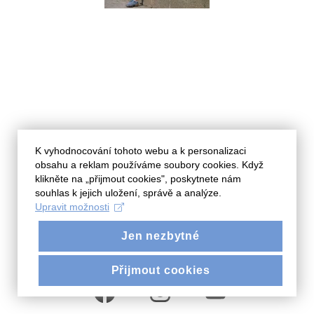
K vyhodnocování tohoto webu a k personalizaci
obsahu a reklam používáme soubory cookies. Když
klikněte na „přijmout cookies", poskytnete nám
souhlas k jejich uložení, správě a analýze.
Zůstaňme v kontaktu na
Upravit možnosti
sociálních sítích
Jen nezbytné
Přijmout cookies