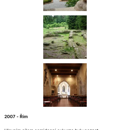
2007 -
Řím