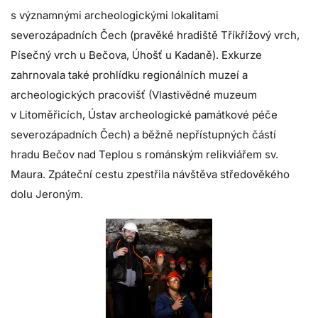
s významnými archeologickými lokalitami
severozápadních Čech (pravěké hradiště Tříkřížový vrch,
Písečný vrch u Bečova, Úhošť u Kadaně). Exkurze
zahrnovala také prohlídku regionálních muzeí a
archeologických pracovišť (Vlastivědné muzeum
v Litoměřicích, Ústav archeologické památkové péče
severozápadních Čech) a běžně nepřístupných částí
hradu Bečov nad Teplou s románským relikviářem sv.
Maura. Zpáteční cestu zpestřila návštěva středověkého
dolu Jeroným.