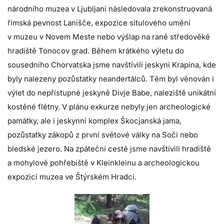
národního muzea v Ljubljani následovala zrekonstruovaná
římská pevnost Lanišče, expozice situlového umění
v muzeu v Novem Meste nebo výšlap na raně středověké
hradiště Tonocov grad. Během krátkého výletu do
sousedního Chorvatska jsme navštívili jeskyni Krapina, kde
byly nalezeny pozůstatky neandertálců. Těm byl věnován i
výlet do nepřístupné jeskyně Divje Babe, naleziště unikátní
kostěné flétny. V plánu exkurze nebyly jen archeologické
památky, ale i jeskynní komplex Škocjanská jama,
pozůstatky zákopů z první světové války na Soči nebo
bledské jezero. Na zpáteční cestě jsme navštívili hradiště
a mohylové pohřebiště v Kleinkleinu a archeologickou
expozici muzea ve Štýrském Hradci.