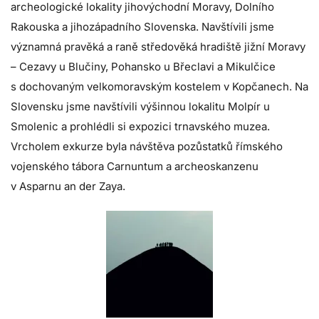
archeologické lokality jihovýchodní Moravy, Dolního
Rakouska a jihozápadního Slovenska. Navštívili jsme
významná pravěká a raně středověká hradiště jižní Moravy
– Cezavy u Blučiny, Pohansko u Břeclavi a Mikulčice
s dochovaným velkomoravským kostelem v Kopčanech. Na
Slovensku jsme navštívili výšinnou lokalitu Molpír u
Smolenic a prohlédli si expozici trnavského muzea.
Vrcholem exkurze byla návštěva pozůstatků římského
vojenského tábora Carnuntum a archeoskanzenu
v Asparnu an der Zaya.