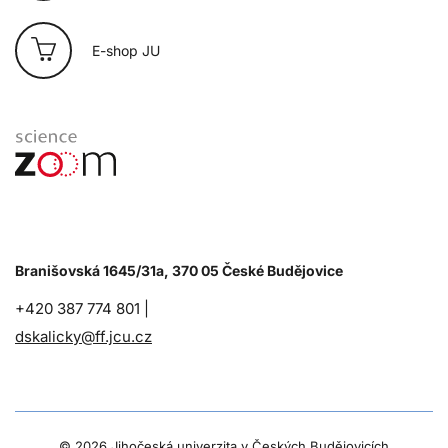
E-shop JU
Branišovská 1645/31a, 370 05 České Budějovice
+420 387 774 801 |
dskalicky@ff.jcu.cz
©
2026 Jihočeská univerzita v Českých Budějovicích