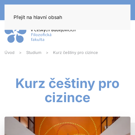
Přejít na hlavní obsah
Úvod
Studium
Kurz češtiny pro cizince
Kurz češtiny pro
cizince