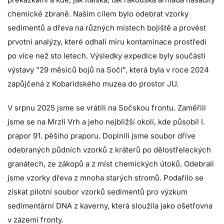
chemické zbraně. Naším cílem bylo odebrat vzorky
sedimentů a dřeva na různých místech bojiště a provést
prvotní analýzy, které odhalí míru kontaminace prostředí
po více než sto letech. Výsledky expedice byly součástí
výstavy "29 měsíců bojů na Soči", která byla v roce 2024
zapůjčená z Kobaridského muzea do prostor JU.
V srpnu 2025 jsme se vrátili na Sočskou frontu. Zaměřili
jsme se na Mrzli Vrh a jeho nejbližší okolí, kde působil I.
prapor 91. pěšího praporu. Doplnili jsme soubor dříve
odebraných půdních vzorků z kráterů po dělostřeleckých
granátech, ze zákopů a z míst chemických útoků. Odebrali
jsme vzorky dřeva z mnoha starých stromů. Podařilo se
získat pilotní soubor vzorků sedimentů pro výzkum
sedimentární DNA z kaverny, která sloužila jako ošetřovna
v zázemí fronty.