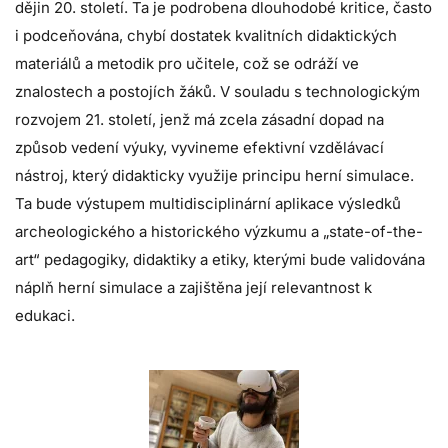
dějin 20. století. Ta je podrobena dlouhodobé kritice, často
i podceňována, chybí dostatek kvalitních didaktických
materiálů a metodik pro učitele, což se odráží ve
znalostech a postojích žáků. V souladu s technologickým
rozvojem 21. století, jenž má zcela zásadní dopad na
způsob vedení výuky, vyvineme efektivní vzdělávací
nástroj, který didakticky využije principu herní simulace.
Ta bude výstupem multidisciplinární aplikace výsledků
archeologického a historického výzkumu a „state-of-the-
art“ pedagogiky, didaktiky a etiky, kterými bude validována
náplň herní simulace a zajištěna její relevantnost k
edukaci.