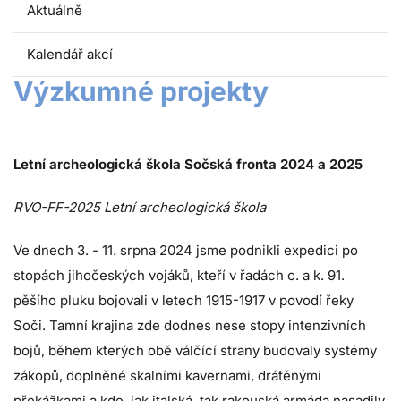
Aktuálně
Kalendář akcí
Výzkumné projekty
Letní archeologická škola Sočská fronta 2024 a 2025
RVO-FF-2025 Letní archeologická škola
Ve dnech 3. - 11. srpna 2024 jsme podnikli expedici po
stopách jihočeských vojáků, kteří v řadách c. a k. 91.
pěšího pluku bojovali v letech 1915-1917 v povodí řeky
Soči. Tamní krajina zde dodnes nese stopy intenzivních
bojů, během kterých obě válčící strany budovaly systémy
zákopů, doplněné skalními kavernami, drátěnými
překážkami a kde, jak italská, tak rakouská armáda nasadily