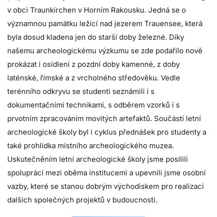
v obci Traunkirchen v Horním Rakousku. Jedná se o
významnou památku ležící nad jezerem Trauensee, která
byla dosud kladena jen do starší doby železné. Díky
našemu archeologickému výzkumu se zde podařilo nově
prokázat i osídlení z pozdní doby kamenné, z doby
laténské, římské a z vrcholného středověku. Vedle
terénního odkryvu se studenti seznámili i s
dokumentačními technikami, s odběrem vzorků i s
prvotním zpracováním movitých artefaktů. Součástí letní
archeologické školy byl i cyklus přednášek pro studenty a
také prohlídka místního archeologického muzea.
Uskutečněním letní archeologické školy jsme posílili
spolupráci mezi oběma institucemi a upevnili jsme osobní
vazby, které se stanou dobrým východiskem pro realizaci
dalších společných projektů v budoucnosti.