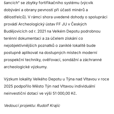
šancích“ se zbytky fortifikačního systému (výcvik
dobývání a obrany pevností při účasti minérů a
dělostřelců). V rámci shora uvedené dohody o spolupráci
provádí Archeologický ústav FF JU v Českých
Budějovicích od r. 2021 na Velkém Depotu podrobnou
terénní dokumentaci a za účelem získání co
nejobjektivnějších poznatků o zaniklé lokalitě bude
postupně aplikovat na dostupných místech moderní
prospekční techniky, ověřovací, sondážní a záchranné
archeologické výzkumy.
Výzkum lokality Velkého Depotu u Týna nad Vltavou v roce
2025 podpořilo Město Týn nad Vltavou individuální
neinvestiční dotací ve výši 51 000,00 Kč.
Vedoucí projektu: Rudolf Krajíc