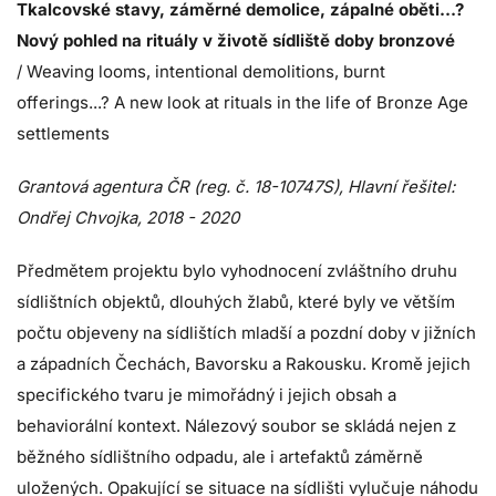
Tkalcovské stavy, záměrné demolice, zápalné oběti…?
Nový pohled na rituály v životě sídliště doby bronzové
/ Weaving looms, intentional demolitions, burnt
offerings...? A new look at rituals in the life of Bronze Age
settlements
Grantová agentura ČR (reg. č. 18-10747S), Hlavní řešitel:
Ondřej Chvojka, 2018 - 2020
Předmětem projektu bylo vyhodnocení zvláštního druhu
sídlištních objektů, dlouhých žlabů, které byly ve větším
počtu objeveny na sídlištích mladší a pozdní doby v jižních
a západních Čechách, Bavorsku a Rakousku. Kromě jejich
specifického tvaru je mimořádný i jejich obsah a
behaviorální kontext. Nálezový soubor se skládá nejen z
běžného sídlištního odpadu, ale i artefaktů záměrně
uložených. Opakující se situace na sídlišti vylučuje náhodu