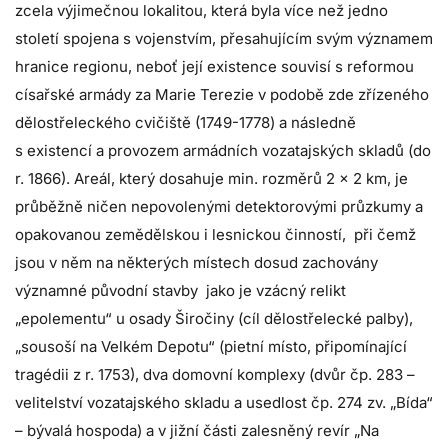
zcela výjimečnou lokalitou, která byla více než jedno
století spojena s vojenstvím, přesahujícím svým významem
hranice regionu, neboť její existence souvisí s reformou
císařské armády za Marie Terezie v podobě zde zřízeného
dělostřeleckého cvičiště (1749-1778) a následně
s existencí a provozem armádních vozatajských skladů (do
r. 1866). Areál, který dosahuje min. rozměrů 2 x 2 km, je
průběžně ničen nepovolenými detektorovými průzkumy a
opakovanou zemědělskou i lesnickou činností, při čemž
jsou v něm na některých místech dosud zachovány
významné původní stavby jako je vzácný relikt
„epolementu“ u osady Širočiny (cíl dělostřelecké palby),
„sousoší na Velkém Depotu“ (pietní místo, připomínající
tragédii z r. 1753), dva domovní komplexy (dvůr čp. 283 –
velitelství vozatajského skladu a usedlost čp. 274 zv. „Bída“
– bývalá hospoda) a v jižní části zalesněný revír „Na