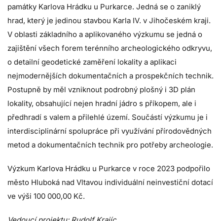
památky Karlova Hrádku u Purkarce. Jedná se o zaniklý
hrad, který je jedinou stavbou Karla IV. v Jihočeském kraji.
V oblasti základního a aplikovaného výzkumu se jedná o
zajištění všech forem terénního archeologického odkryvu,
o detailní geodetické zaměření lokality a aplikaci
nejmodernějších dokumentačních a prospekčních technik.
Postupně by měl vzniknout podrobný plošný i 3D plán
lokality, obsahující nejen hradní jádro s příkopem, ale i
předhradí s valem a přilehlé území. Součástí výzkumu je i
interdisciplinární spolupráce při využívání přírodovědných
metod a dokumentačních technik pro potřeby archeologie.
Výzkum Karlova Hrádku u Purkarce v roce 2023 podpořilo
město Hluboká nad Vltavou individuální neinvestiční dotací
ve výši 100 000,00 Kč.
Vedoucí projektu: Rudolf Krajíc