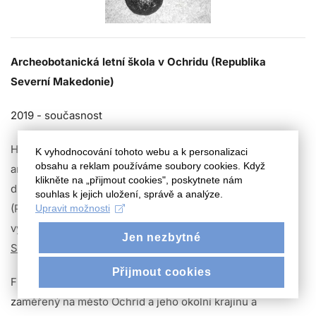
Archeobotanická letní škola v Ochridu (Republika
Severní Makedonie)
2019 - současnost
Hlavním smyslem této letní školy je spojení přírodovědy s
K vyhodnocování tohoto webu a k personalizaci
obsahu a reklam používáme soubory cookies. Když
archeologií, speciálně v oboru archeobotaniky. V tomto
klikněte na „přijmout cookies", poskytnete nám
duchu jsou studenti botaniky a archeologie obou fakult
souhlas k jejich uložení, správě a analýze.
(PřF a FF JČU) trénovaní přímo v rámci několika
Upravit možnosti
výzkumných projektů, v tomto případě v rámci
Frontier
Jen nezbytné
Studies
.
Přijmout cookies
Frontier Studies je mezinárodní výzkumný projekt,
zaměřený na město Ochrid a jeho okolní krajinu a