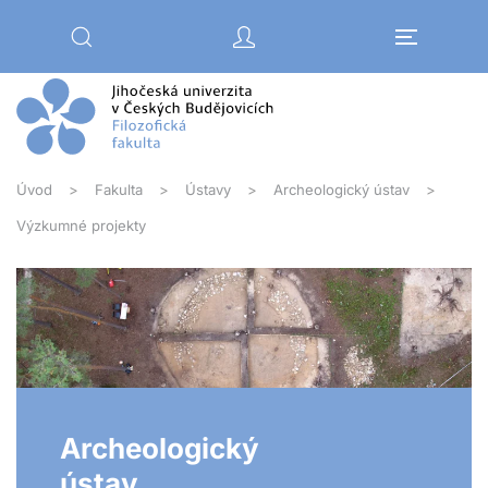
Přejít na hlavní obsah
Úvod
Fakulta
Ústavy
Archeologický ústav
Výzkumné projekty
Archeologický
ústav