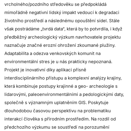
vrcholného/pozdního středověku se předpokládá
mimořádně negativní lidský impakt vedoucí k degradaci
životního prostředí a následnému opouštění sídel. Stále
však postrádáme „tvrdá data“, která by to potvrdila, i když
předběžný archeologický výzkum navrhovatele projektu
naznačuje značné erozní ohrožení zkoumané plužiny.
Adaptabilita a odezva venkovských komunit na
environmentální stres je u nás prakticky nepoznaná.
Projekt je inovativní díky aplikaci přísně
interdisciplinárního přístupu a komplexní analýzy krajiny,
která kombinuje postupy krajinné a geo- archeologie s
lidarovými, paleoenvironmentálními a pedologickými daty,
společně s významným uplatněním GIS. Poskytuje
dlouhodobou časovou perspektivu na problematiku
interakcí člověka s přírodním prostředím. Na rozdíl od
předchozího výzkumu se soustředí na porozumění