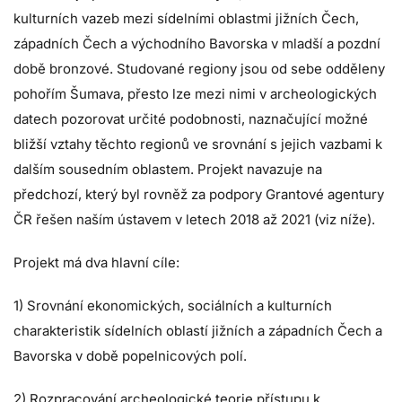
kulturních vazeb mezi sídelními oblastmi jižních Čech,
západních Čech a východního Bavorska v mladší a pozdní
době bronzové. Studované regiony jsou od sebe odděleny
pohořím Šumava, přesto lze mezi nimi v archeologických
datech pozorovat určité podobnosti, naznačující možné
bližší vztahy těchto regionů ve srovnání s jejich vazbami k
dalším sousedním oblastem. Projekt navazuje na
předchozí, který byl rovněž za podpory Grantové agentury
ČR řešen naším ústavem v letech 2018 až 2021 (viz níže).
Projekt má dva hlavní cíle:
1) Srovnání ekonomických, sociálních a kulturních
charakteristik sídelních oblastí jižních a západních Čech a
Bavorska v době popelnicových polí.
2) Rozpracování archeologické teorie přístupu k