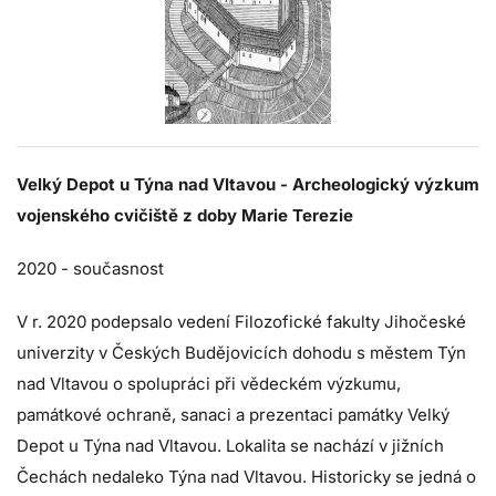
Velký Depot u Týna nad Vltavou - Archeologický výzkum
vojenského cvičiště z doby Marie Terezie
2020 - současnost
V r. 2020 podepsalo vedení Filozofické fakulty Jihočeské
univerzity v Českých Budějovicích dohodu s městem Týn
nad Vltavou o spolupráci při vědeckém výzkumu,
památkové ochraně, sanaci a prezentaci památky Velký
Depot u Týna nad Vltavou. Lokalita se nachází v jižních
Čechách nedaleko Týna nad Vltavou. Historicky se jedná o