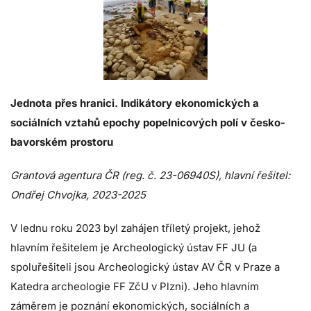
Jednota přes hranici. Indikátory ekonomických a
sociálních vztahů epochy popelnicových polí v česko-
bavorském prostoru
Grantová agentura ČR (reg. č. 23-06940S), hlavní řešitel:
Ondřej Chvojka, 2023-2025
V lednu roku 2023 byl zahájen tříletý projekt, jehož
hlavním řešitelem je Archeologický ústav FF JU (a
spoluřešiteli jsou Archeologický ústav AV ČR v Praze a
Katedra archeologie FF ZčU v Plzni). Jeho hlavním
záměrem je poznání ekonomických, sociálních a