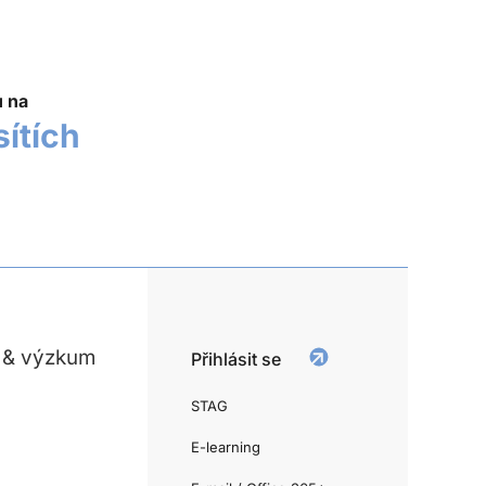
u na
sítích
 & výzkum
Přihlásit se
STAG
E-learning