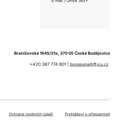
E-mail / Office 365+
Branišovská 1645/31a, 370 05 České Budějovice
+420 387 774 801 |
bposlusna@ff.jcu.cz
Ochrana osobních údajů
Prohlášení o přístupnosti