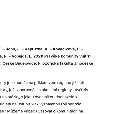
. – John, J. – Kapustka, K. – Kovačiková, L. –
a, P. – Vobejda, L. 2021: Pravěké komunity vnitřní
 Kr. České Budějovice: Filozofická fakulta Jihočeské
terý je zkoumán na příkladovém regionu jižních
ory, jež, v porovnání s okolními regiony, utvářely
 na otázky, s jakou dynamikou docházelo k
osídlení na ústupu. Jak významnou roli sehrála
 v čase? Můžeme vůbec uvažovat o komunitách na