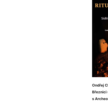
Ondřej C
Březnici
s Archeo