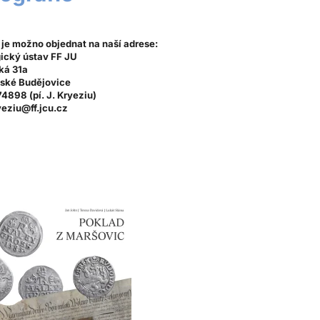
 je možno objednat na naší adrese:
ický ústav FF JU
ká 31a
ské Budějovice
74898 (pí. J. Kryeziu)
yeziu@ff.jcu.cz