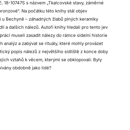
č. 18-10747S s názvem „Tkalcovské stavy, záměrné
bronzové“. Na počátku této knihy stál objev
i u Bechyně – záhadných žlabů plných keramiky
a dalších nálezů. Autoři knihy hledali pro tento jev
práci museli zasadit nálezy do rámce sídelní historie
 analýz a zabývat se rituály, které mohly provázet
ický popis nálezů z největšího sídliště z konce doby
ejich vztahů k věcem, kterými se obklopovali. Byly
řbívány obdobně jako lidé?