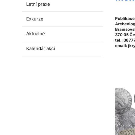
Letní praxe
Exkurze
Publikace
Archeolog
Branišovs
Aktuálně
370 05 Če
tel.: 3877
email:
jkr
Kalendář akcí