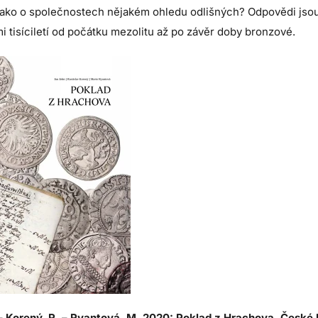
 jako o společnostech nějakém ohledu odlišných? Odpovědi jsou
i tisíciletí od počátku mezolitu až po závěr doby bronzové.
 – Korený, R. – Ryantová, M. 2020: Poklad z Hrachova. Česk