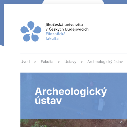
Přejít na hlavní obsah
Úvod
Fakulta
Ústavy
Archeologický ústav
Archeologický
ústav