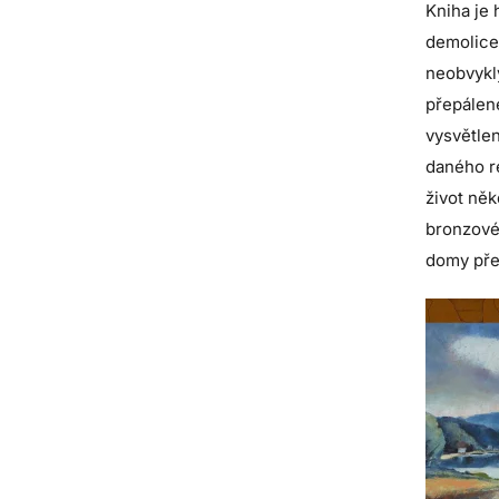
Kniha je
demolice,
neobvykl
přepálené
vysvětlen
daného re
život něk
bronzové 
domy před