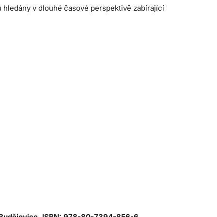
 hledány v dlouhé časové perspektivě zabírající
é Budějovice. ISBN: 978-80-7394-856-6.