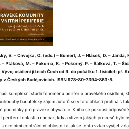
ý, V. – Chvojka, O. (eds.) – Bumerl, J. – Hlásek, D. – Janda, F
 – Ptáková, M. – Pokorná, K. – Pokorný, P. – Šálková, T. – Šíd
. Vývoj osídlení jižních Čech od 9. do počátku 1. tisíciletí př.
ty v Českých Budějovicích. ISBN 978-80-7394-853-5.
náší komplexní studii fenoménu periferie pravěkého osídlení, k
uhodobý badatelský zájem autorů se v této oblasti prolíná s fakt
ké podmínky pro pravěké obyvatele. Kniha se pokouší odpovědět
í periferní oblasti a naopak, kdy a vlivem jakých procesů bylo 
 s okolními centrálními oblastmi a jak se tento vztah vyvíjel