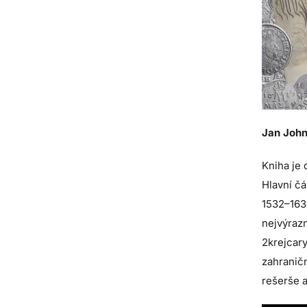
Jan John
Kniha je 
Hlavní čá
1532–1634
nejvýrazn
2krejcary
zahranič
rešerše 