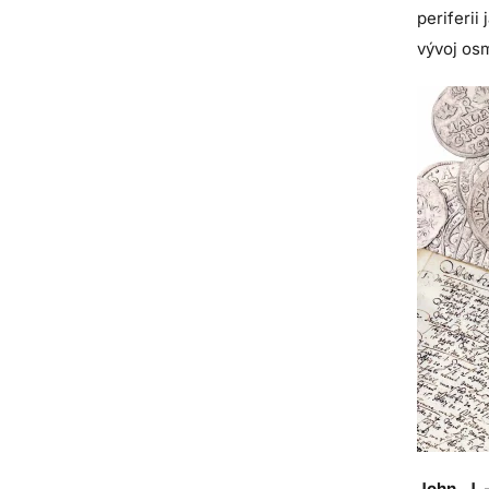
periferii
vývoj osm
John, J.