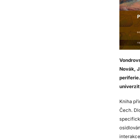
Vondrovsk
Novák, J.
periferie
univerzi
Kniha při
Čech. Dlo
specific
osidlován
interakce