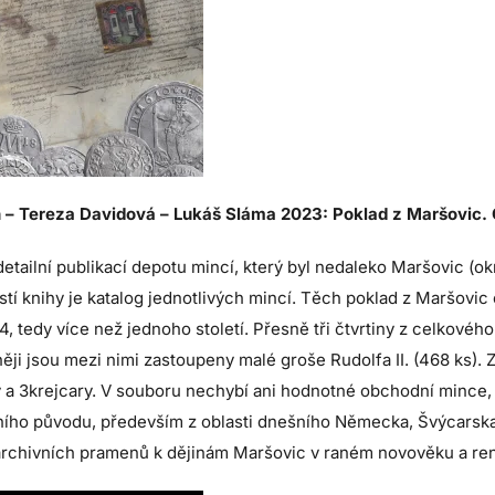
 – Tereza Davidová – Lukáš Sláma 2023: Poklad z Maršovic
detailní publikací depotu mincí, který byl nedaleko Maršovic (
stí knihy je katalog jednotlivých mincí. Těch poklad z Maršovi
, tedy více než jednoho století. Přesně tři čtvrtiny z celkové
ěji jsou mezi nimi zastoupeny malé groše Rudolfa II. (468 ks)
 a 3krejcary. V souboru nechybí ani hodnotné obchodní mince, ted
ního původu, především z oblasti dnešního Německa, Švýcarska,
archivních pramenů k dějinám Maršovic v raném novověku a ren