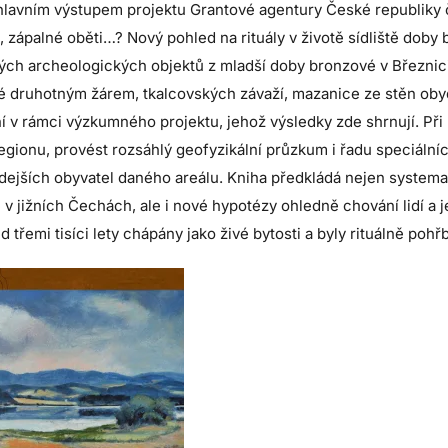
 hlavním výstupem projektu Grantové agentury České republiky 
 zápalné oběti…? Nový pohled na rituály v životě sídliště doby 
ých archeologických objektů z mladší doby bronzové v Březnic
 druhotným žárem, tkalcovských závaží, mazanice ze stěn obydlí 
í v rámci výzkumného projektu, jehož výsledky zde shrnují. Při 
gionu, provést rozsáhlý geofyzikální průzkum i řadu speciálních
dejších obyvatel daného areálu. Kniha předkládá nejen systemat
v jižních Čechách, ale i nové hypotézy ohledně chování lidí a j
 třemi tisíci lety chápány jako živé bytosti a byly rituálně poh