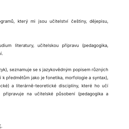
gramů, který mi jsou učitelství češtiny, dějepisu,
dium literatury, učitelskou přípravu (pedagogika,
í.
 jazyk), seznamuje se s jazykovědným popisem různých
 k předmětům jako je fonetika, morfologie a syntax),
ké) a literárně-teoretické disciplíny, které ho učí
se připravuje na učitelské působení (pedagogika a
E
.