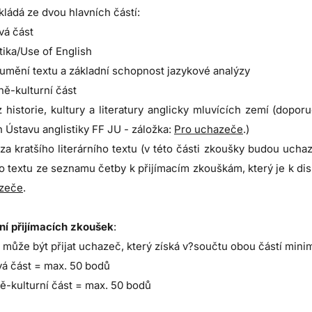
kládá ze dvou hlavních částí:
vá část
tika/Use of English
umění textu a základní schopnost jazykové analýzy
rně-kulturní část
z historie, kultury a literatury anglicky mluvících zemí (dopor
 Ústavu anglistiky FF JU - záložka:
Pro uchazeče
.)
za kratšího literárního textu (v této části zkoušky budou ucha
ho textu ze seznamu četby k přijímacím zkouškám, který je k dis
zeče
.
í přijímacích zkoušek
:
 může být přijat uchazeč, který získá v?součtu obou částí min
vá část = max. 50 bodů
ně-kulturní část = max. 50 bodů