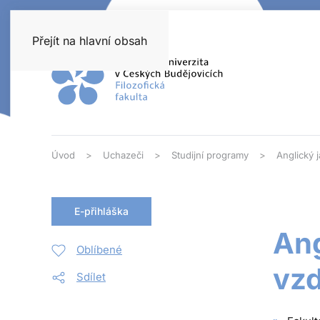
Přejít na hlavní obsah
Úvod
Uchazeči
Studijní programy
Anglický 
E-přihláška
Ang
Oblíbené
vzd
Sdílet