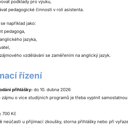
vovat podklady pro výuku,
vat pedagogické činnosti v roli asistenta.
 se například jako:
nt pedagoga,
 anglického jazyka,
atel,
 zájmového vzdělávání se zaměřením na anglický jazyk.
ímací řízení
odání přihlášky:
do 10. dubna 2026
 zájmu o více studijních programů je třeba vyplnit samostatnou
:
700 Kč
ě neúčasti u přijímací zkoušky, storna přihlášky nebo při vyřaz