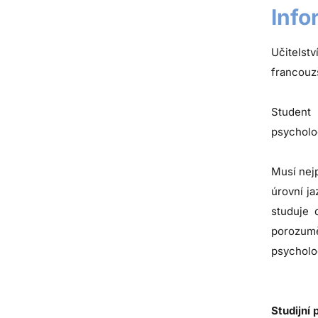
Info
Učitelst
francouzš
Student 
psycholog
Musí nej
úrovní ja
studuje 
porozumě
psycholog
Studijní 