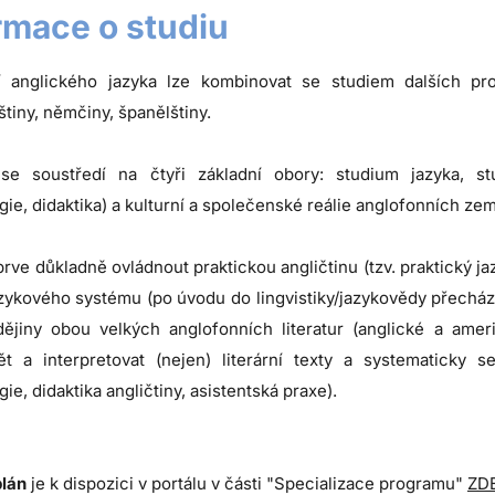
rmace o studiu
ví anglického jazyka lze kombinovat se studiem dalších pro
tiny, němčiny, španělštiny.
se soustředí na čtyři základní obory: studium jazyka, stu
ie, didaktika) a kulturní a společenské reálie anglofonních zem
prve důkladně ovládnout praktickou angličtinu (tzv. praktický
zykového systému (po úvodu do lingvistiky/jazykovědy přechází
dějiny obou velkých anglofonních literatur (anglické a americ
t a interpretovat (nejen) literární texty a systematicky 
ie, didaktika angličtiny, asistentská praxe).
plán
je k dispozici v portálu v části "Specializace programu"
ZD