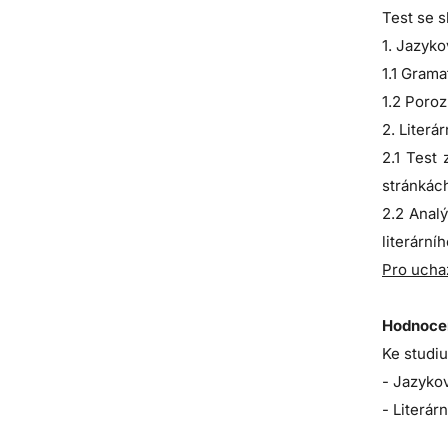
Test se s
1. Jazyko
1.1 Grama
1.2 Poroz
2. Literá
2.1 Test 
stránkách
2.2 Analý
literární
Pro ucha
Hodnocen
Ke studiu
- Jazyko
- Literár