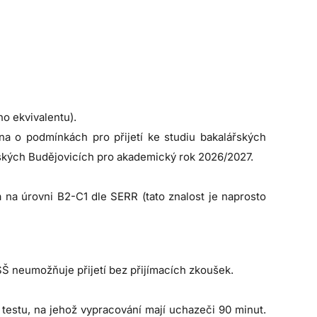
o ekvivalentu).
a o podmínkách pro přijetí ke studiu bakalářských
eských Budějovicích pro akademický rok 2026/2027.
 na úrovni B2-C1 dle SERR (tato znalost je naprosto
SŠ neumožňuje přijetí bez přijímacích zkoušek.
testu, na jehož vypracování mají uchazeči 90 minut.