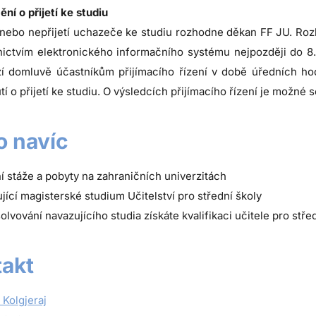
í o přijetí ke studiu
í, nebo nepřijetí uchazeče ke studiu rozhodne děkan FF JU. Ro
nictvím elektronického informačního systému nejpozději do 8
í domluvě účastníkům přijímacího řízení v době úředních ho
í o přijetí ke studiu. O výsledcích přijímacího řízení je možné
 navíc
ní stáže a pobyty na zahraničních univerzitách
jící magisterské studium Učitelství pro střední školy
olvování navazujícího studia získáte kvalifikaci učitele pro stře
akt
 Kolgjeraj