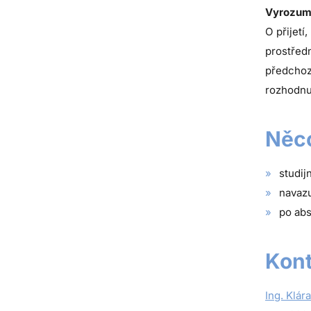
Vyrozuměn
O přijet
prostřed
předchoz
rozhodnut
Něco
studij
navazu
po abs
Kont
Ing. Klára