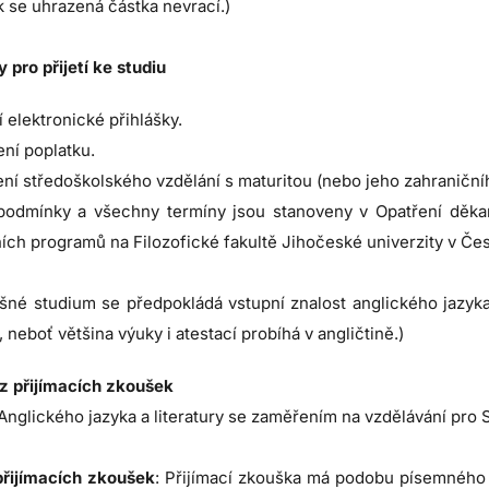
 se uhrazená částka nevrací.)
pro přijetí ke studiu
 elektronické přihlášky.
ní poplatku.
ní středoškolského vzdělání s maturitou (nebo jeho zahraničníh
 podmínky a všechny termíny jsou stanoveny v Opatření děkan
ních programů na Filozofické fakultě Jihočeské univerzity v Č
šné studium se předpokládá vstupní znalost anglického jazyka
 neboť většina výuky i atestací probíhá v angličtině.)
ez přijímacích zkoušek
nglického jazyka a literatury se zaměřením na vzdělávání pro 
řijímacích zkoušek
: Přijímací zkouška má podobu písemného 