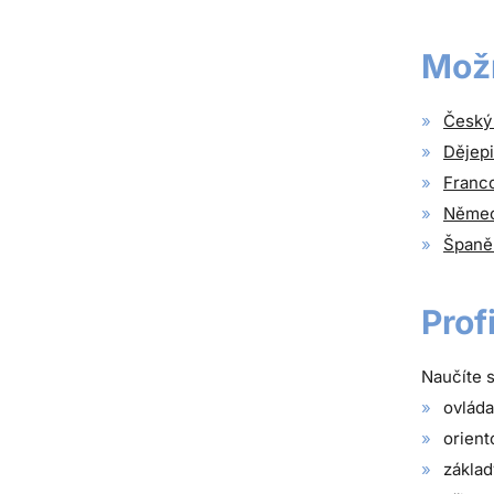
Mož
Český 
Dějepi
Franco
Německ
Španěl
Prof
Naučíte s
ovláda
orient
základ