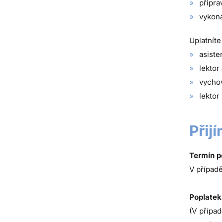
připra
vykoná
Uplatníte
asiste
lektor
vychov
lektor
Přij
Termín p
V případě
Poplatek
(V případ