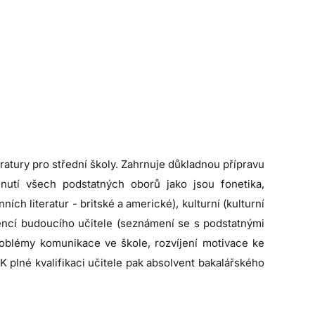
eratury pro střední školy. Zahrnuje důkladnou přípravu
dnutí všech podstatných oborů jako jsou fonetika,
ních literatur - britské a americké), kulturní (kulturní
encí budoucího učitele (seznámení se s podstatnými
problémy komunikace ve škole, rozvíjení motivace ke
 plné kvalifikaci učitele pak absolvent bakalářského