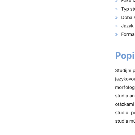
Fakult
Typ st
Doba s
Jazyk 
Forma 
Popi
Studijní 
jazykovo
morfologi
studia a
otázkami
studiu, p
studia m