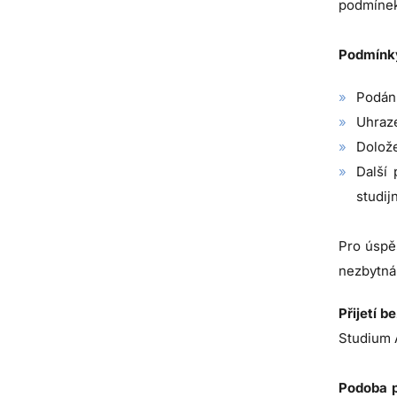
podmínek
Podmínky 
Podání
Uhraze
Dolože
Další
studij
Pro úspě
nezbytná,
Přijetí b
Studium A
Podoba p