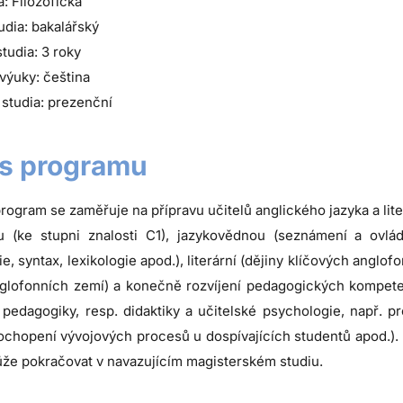
a: Filozofická
udia: bakalářský
tudia: 3 roky
výuky: čeština
studia: prezenční
s programu
program se zaměřuje na přípravu učitelů anglického jazyka a lit
u (ke stupni znalosti C1), jazykovědnou (seznámení a ovlá
e, syntax, lexikologie apod.), literární (dějiny klíčových anglofon
nglofonních zemí) a konečně rozvíjení pedagogických kompet
 pedagogiky, resp. didaktiky a učitelské psychologie, např. 
ochopení vývojových procesů u dospívajících studentů apod.). K
ůže pokračovat v navazujícím magisterském studiu.