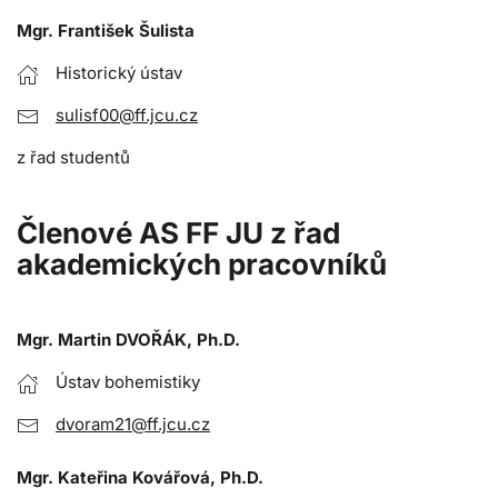
Mgr. František Šulista
Historický ústav
sulisf00@ff.jcu.cz
z řad studentů
Členové AS FF JU z řad
akademických pracovníků
Mgr. Martin DVOŘÁK, Ph.D.
Ústav bohemistiky
dvoram21@ff.jcu.cz
Mgr. Kateřina Kovářová, Ph.D.