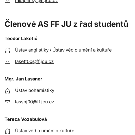
mkaplicky@ff.jcu.cz
Členové AS FF JU z řad studentů
Teodor Laketić
Ústav anglistiky / Ústav věd o umění a kultuře
lakett00@ff.jcu.cz
Mgr. Jan Lassner
Ústav bohemistiky
lassnj00@ff.jcu.cz
Tereza Vozabulová
Ústav věd o umění a kultuře