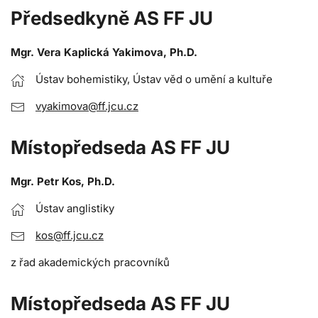
Předsedkyně AS FF JU
Mgr. Vera Kaplická Yakimova, Ph.D.
Ústav bohemistiky, Ústav věd o umění a kultuře
vyakimova@ff.jcu.cz
Místopředseda AS FF JU
Mgr. Petr Kos, Ph.D.
Ústav anglistiky
kos@ff.jcu.cz
z řad akademických pracovníků
Místopředseda AS FF JU