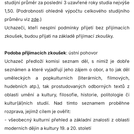
studijní průměr za poslední 3 uzavřené roky studia nejvýše
1,50. (Podrobnosti ohledně výpočtu celkového studijního
průměru viz
zde
.)
Uchazeči, kteří nesplní podmínky přijetí bez přijímacích
zkoušek, budou přijati na základě přijímací zkoušky.
Podoba přijímacích zkoušek
: ústní pohovor
Uchazeč předloží komisi seznam děl, s nimiž je dobře
seznámen a které vyjadřují jeho zájem o obor, a to jak děl
uměleckých a popkulturních (literárních, filmových,
hudebních atp.), tak prostudovaných odborných textů z
oblasti umění a kultury, filosofie, historie, politologie či
kultur(ál)ních studií. Nad tímto seznamem proběhne
rozprava, jejímž cílem je ověřit:
- všeobecný kulturní přehled a základní znalosti z oblasti
moderních dějin a kultury 19. a 20. století