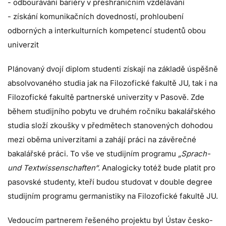
- odbourávání bariéry v přeshraničním vzdělávání
- získání komunikačních dovedností, prohloubení
odborných a interkulturních kompetencí studentů obou
univerzit
Plánovaný dvojí diplom studenti získají na základě úspěšně
absolvovaného studia jak na Filozofické fakultě JU, tak i na
Filozofické fakultě partnerské univerzity v Pasově. Zde
během studijního pobytu ve druhém ročníku bakalářského
studia složí zkoušky v předmětech stanovených dohodou
mezi oběma univerzitami a zahájí práci na závěrečné
bakalářské práci. To vše ve studijním programu
„Sprach-
und Textwissenschaften“.
Analogicky totéž bude platit pro
pasovské studenty, kteří budou studovat v double degree
studijním programu germanistiky na Filozofické fakultě JU.
Vedoucím partnerem řešeného projektu byl Ústav česko-