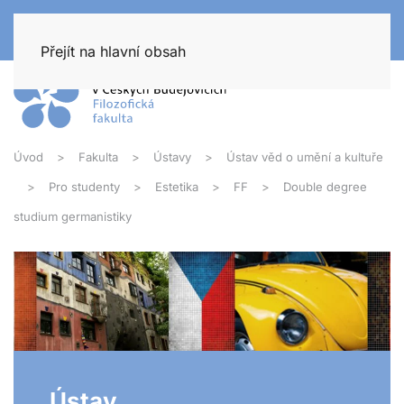
Přejít na hlavní obsah
Úvod
Fakulta
Ústavy
Ústav věd o umění a kultuře
Pro studenty
Estetika
FF
Double degree
studium germanistiky
Ústav