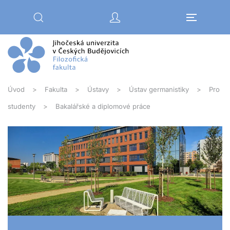
Přejít na hlavní obsah
Úvod
Fakulta
Ústavy
Ústav germanistiky
Pro
studenty
Bakalářské a diplomové práce