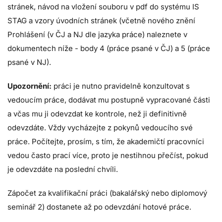
stránek, návod na vložení souboru v pdf do systému IS
STAG a vzory úvodních stránek (včetně nového znění
Prohlášení (v ČJ a NJ dle jazyka práce) naleznete v
dokumentech níže - body 4 (práce psané v ČJ) a 5 (práce
psané v NJ).
Upozornění:
práci je nutno pravidelně konzultovat s
vedoucím práce, dodávat mu postupně vypracované části
a včas mu ji odevzdat ke kontrole, než ji definitivně
odevzdáte. Vždy vycházejte z pokynů vedoucího své
práce. Počítejte, prosím, s tím, že akademičtí pracovníci
vedou často prací více, proto je nestihnou přečíst, pokud
je odevzdáte na poslední chvíli.
Zápočet za kvalifikační práci (bakalářský nebo diplomový
seminář 2) dostanete až po odevzdání hotové práce.