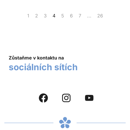
1
2
3
4
5
6
7
...
26
Zůstaňme v kontaktu na
sociálních sítích