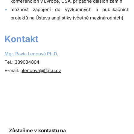
konferencích v Evropě, USA, případně dalších zemín
možnost zapojení do výzkumných a publikačních
projektů na Ústavu anglistiky (včetně mezinárodních)
Kontakt
Mgr. Pavla Lencová Ph.D.
Tel.: 389034804
E-mail:
plencova@ff.jcu.cz
Zůstaňme v kontaktu na