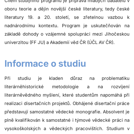
Cílem studijního programu je příprava mladých badatelů v
oboru teorie a dějin novější české literatury, tedy české
literatury 19. a 20. století, se zřetelnou vazbou k
nadnárodnímu kontextu. Program je uskutečňován na
základě dohody o vzájemné spolupráci mezi Jihočeskou
univerzitou (FF JU) a Akademií věd ČR (ÚČL AV ČR).
Informace o studiu
Při studiu je kladen důraz na problematiku
literárněhistorické metodologie a na rozvíjení
literárněvědného myšlení, které studentům napomáhá při
realizaci disertačních projektů. Obhájené disertační práce
představují samostatné vědecké monografie. Absolvent je
plně kvalifikován k samostatné i týmové vědecké práci na
vysokoškolských a vědeckých pracovištích. Studium v