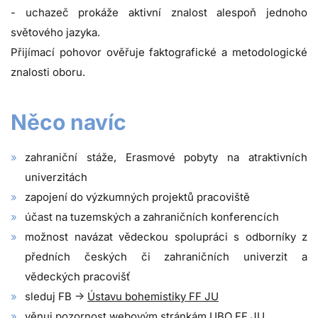
- uchazeč prokáže aktivní znalost alespoň jednoho
světového jazyka.
Přijímací pohovor ověřuje faktografické a metodologické
znalosti oboru.
Něco navíc
zahraniční stáže, Erasmové pobyty na atraktivních
univerzitách
zapojení do výzkumných projektů pracoviště
účast na tuzemských a zahraničních konferencích
možnost navázat vědeckou spolupráci s odborníky z
předních českých či zahraničních univerzit a
vědeckých pracovišť
sleduj FB ->
Ústavu bohemistiky FF JU
věnuj pozornost
webovým stránkám UBO FF JU