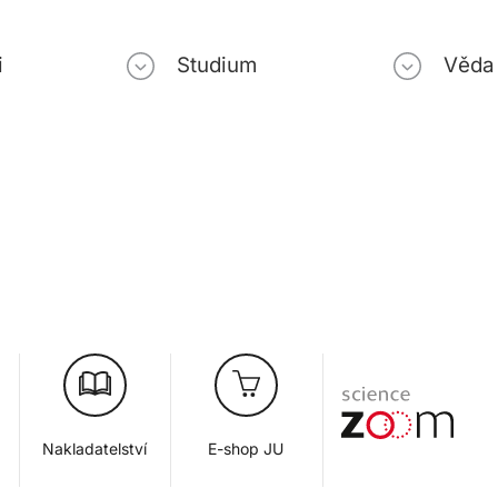
i
Studium
Věda
Nakladatelství
E-shop JU