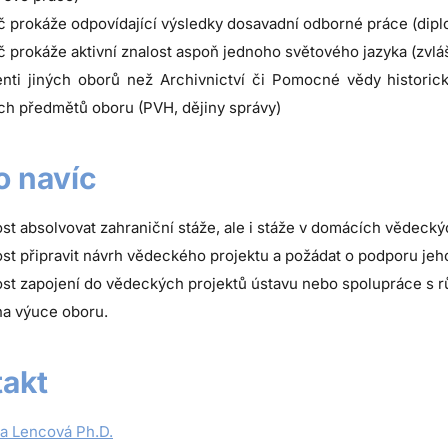
č prokáže odpovídající výsledky dosavadní odborné práce (dipl
č prokáže aktivní znalost aspoň jednoho světového jazyka (zvl
enti jiných oborů než Archivnictví či Pomocné vědy historické
ých předmětů oboru (PVH, dějiny správy)
 navíc
t absolvovat zahraniční stáže, ale i stáže v domácích vědeckýc
t připravit návrh vědeckého projektu a požádat o podporu jeh
t zapojení do vědeckých projektů ústavu nebo spolupráce s r
na výuce oboru.
akt
la Lencová Ph.D.