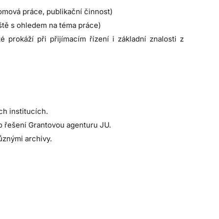
omová práce, publikační činnost)
áště s ohledem na téma práce)
 prokáží při přijímacím řízení i základní znalosti z
h institucích.
o řešení Grantovou agenturu JU.
ůznými archivy.