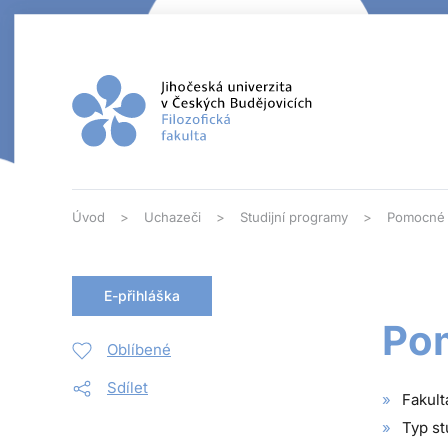
Přejít na hlavní obsah
Úvod
Uchazeči
Studijní programy
Pomocné 
E-přihláška
Pom
Oblíbené
Sdílet
Fakult
Typ st