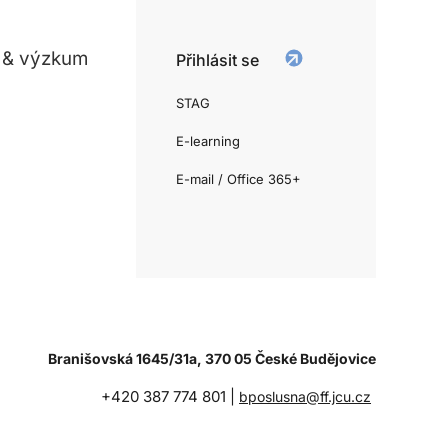
 & výzkum
Přihlásit se
STAG
E-learning
E-mail / Office 365+
Branišovská 1645/31a, 370 05 České Budějovice
+420 387 774 801 |
bposlusna@ff.jcu.cz