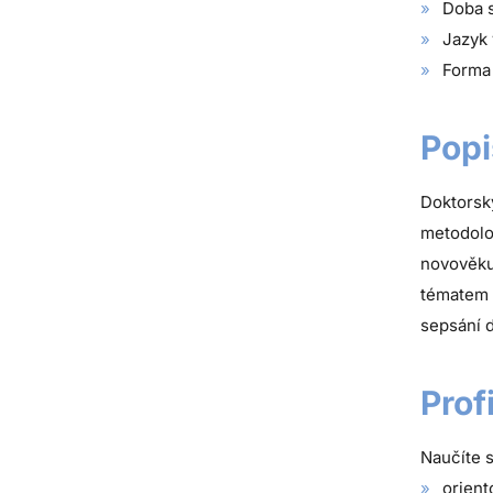
Doba s
Jazyk 
Forma 
Popi
Doktorsk
metodolo
novověku 
tématem 
sepsání 
Prof
Naučíte s
orient