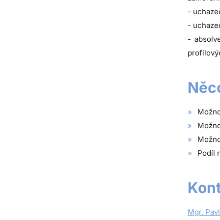
- uchaze
- uchaze
- absolv
profilov
Něco
Možnos
Možnos
Možnos
Podíl 
Kont
Mgr. Pav