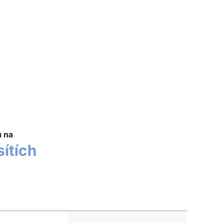
u na
sítích