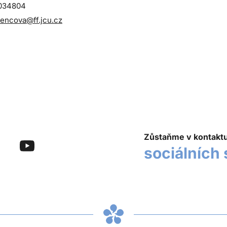
9034804
lencova@ff.jcu.cz
Zůstaňme v kontakt
sociálních 