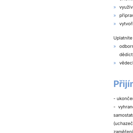
využív
připra
vytvoř
Uplatníte
odborn
dědict
vědeck
Přij
- ukonče
- vyhran
samostat
(uchazeč
zaměření