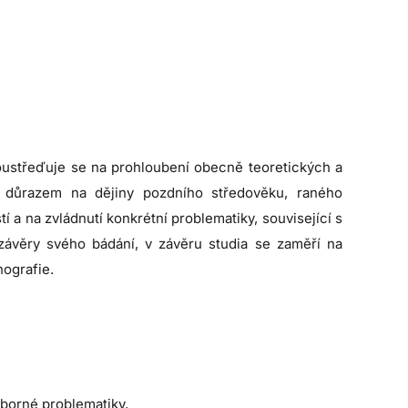
oustřeďuje se na prohloubení obecně teoretických a
s důrazem na dějiny pozdního středověku, raného
 a na zvládnutí konkrétní problematiky, související s
závěry svého bádání, v závěru studia se zaměří na
nografie.
dborné problematiky,