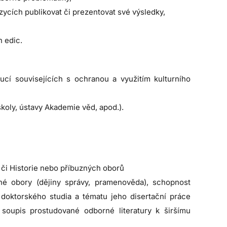
zycích publikovat či prezentovat své výsledky,
 edic.
tucí souvisejících s ochranou a využitím kulturního
koly, ústavy Akademie věd, apod.).
či Historie nebo příbuzných oborů
é obory (dějiny správy, pramenověda), schopnost
oktorského studia a tématu jeho disertační práce
soupis prostudované odborné literatury k širšímu