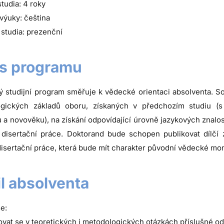
tudia: 4 roky
výuky: čeština
studia: prezenční
s programu
ý studijní program směřuje k vědecké orientaci absolventa. S
gických základů oboru, získaných v předchozím studiu (
a novověku), na získání odpovídající úrovně jazykových znalostí
disertační práce. Doktorand bude schopen publikovat dílčí 
disertační práce, která bude mít charakter původní vědecké mo
il absolventa
e:
ovat se v teoretických i metodologických otázkách příslušné o