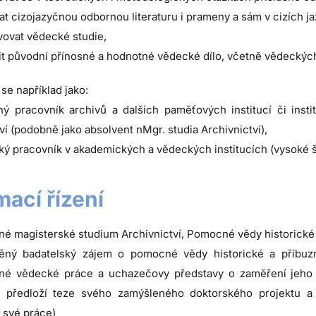
at cizojazyčnou odbornou literaturu i prameny a sám v cizích ja
vovat vědecké studie,
it původní přínosné a hodnotné vědecké dílo, včetně vědeckých
 se například jako:
ý pracovník archivů a dalších paměťových institucí či insti
ví (podobně jako absolvent nMgr. studia Archivnictví),
ý pracovník v akademických a vědeckých institucích (vysoké š
ímací řízení
né magisterské studium Archivnictví, Pomocné vědy historické 
ěný badatelský zájem o pomocné vědy historické a příbuzn
né vědecké práce a uchazečovy představy o zaměření jeho d
 předloží teze svého zamýšleného doktorského projektu a 
 své práce)