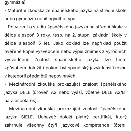
gymnázia).
- Maturitní zkouška ze španělského jazyka na střední škole
nebo gymnáziu nebilingvního typu.
- Potvrzení o studiu španělského jazyka na střední škole v
délce alespoň 3 roky, resp. na 2. stupni základní školy v
délce alespoň 5 let. Jako doklad lze například použít
ověřené kopie vysvědčení nebo výpis známek z výročních
vysvědčení. Znalost španělského jazyka lze tímto
způsobem doložit i pokud byl španělský jazyk klasifikován
v kategorii předmětů nepovinných.
- Mezinárodní zkouška prokazující znalost španělského
jazyka DELE (úroveň A2 nebo vyšší, včetně DELE A2/B1
para escolares).
- Mezinárodní zkouška prokazující znalost španělského
jazyka SIELE. Uchazeč doloží platný certifikát, který
zahrnuje všechny čtyři jazykové kompetence (čtení,