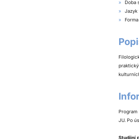
Doba s
Jazyk 
Forma 
Popi
Filologi
praktický
kulturníc
Info
Program 
JU. Po ú
Studijní 