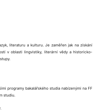
zyk, literaturu a kulturu. Je zaměřen jak na získání
 v oblasti lingvistiky, literární vědy a historicko-
ístupy.
šími programy bakalářského studia nabízenými na FF
m studiu.
E
.