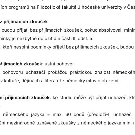
ních programů na Filozofické fakultě Jihočeské univerzity v Č
ez přijímacích zkoušek
budou přijati bez přijímacích zkoušek, pokud absolvovali mini
ínky je nezbytné doložit dle části II, odst. 5.
 kteří nesplní podmínky přijetí bez přijímacích zkoušek, budou p
řijímacích zkoušek
: ústní pohovor
 pohovoru uchazeči prokážou praktickou znalost německéh
 v kultuře, dějinách a literatuře německy mluvících zemí.
í přijímacích zkoušek
: ke studiu může být přijat uchazeč, k
:
t německého jazyka = max. 60 bodů (předloží-li uchazeč p
ání mezinárodně uznávané zkoušky z německého jazyka min. na 