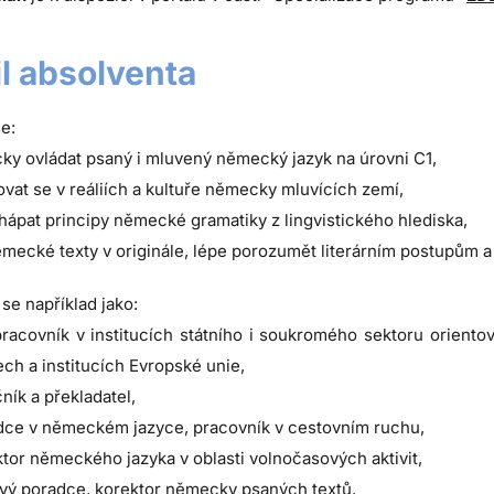
il absolventa
e:
cky ovládat psaný i mluvený německý jazyk na úrovni C1,
ovat se v reáliích a kultuře německy mluvících zemí,
hápat principy německé gramatiky z lingvistického hlediska,
ěmecké texty v originále, lépe porozumět literárním postupům a 
 se například jako:
racovník v institucích státního i soukromého sektoru oriento
ch a institucích Evropské unie,
ník a překladatel,
dce v německém jazyce, pracovník v cestovním ruchu,
ktor německého jazyka v oblasti volnočasových aktivit,
vý poradce, korektor německy psaných textů.