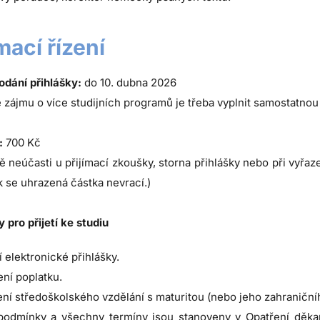
ímací řízení
odání přihlášky:
do 10. dubna 2026
 zájmu o více studijních programů je třeba vyplnit samostatnou
:
700 Kč
ě neúčasti u přijímací zkoušky, storna přihlášky nebo při vyřaz
 se uhrazená částka nevrací.)
pro přijetí ke studiu
 elektronické přihlášky.
ní poplatku.
ní středoškolského vzdělání s maturitou (nebo jeho zahraničníh
 podmínky a všechny termíny jsou stanoveny v Opatření děkan