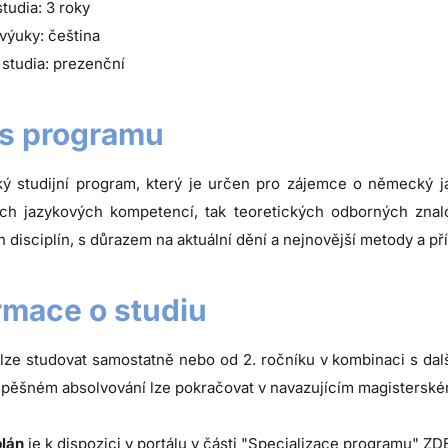
tudia: 3 roky
výuky: čeština
studia: prezenční
s programu
cký studijní program, který je určen pro zájemce o německý ja
ch jazykových kompetencí, tak teoretických odborných znalostí
h disciplín, s důrazem na aktuální dění a nejnovější metody a př
rmace o studiu
lze studovat samostatně nebo od 2. ročníku v kombinaci s dal
spěšném absolvování lze pokračovat v navazujícím magisterské
plán
je k dispozici v portálu v části "Specializace programu"
ZD