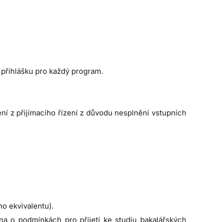
 přihlášku pro každý program.
ení z přijímacího řízení z důvodu nesplnění vstupních
o ekvivalentu).
a o podmínkách pro přijetí ke studiu bakalářských