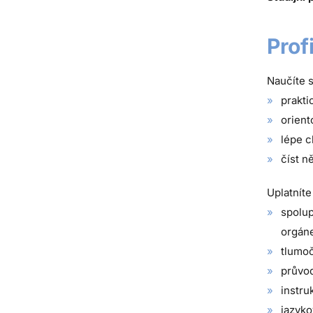
Prof
Naučíte s
prakti
orient
lépe c
číst n
Uplatníte
spolup
orgáne
tlumoč
průvo
instru
jazyko