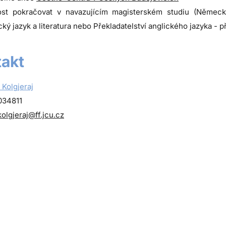
st pokračovat v navazujícím magisterském studiu (Německý j
ý jazyk a literatura nebo Překladatelství anglického jazyka - 
akt
 Kolgjeraj
034811
kolgjeraj@ff.jcu.cz