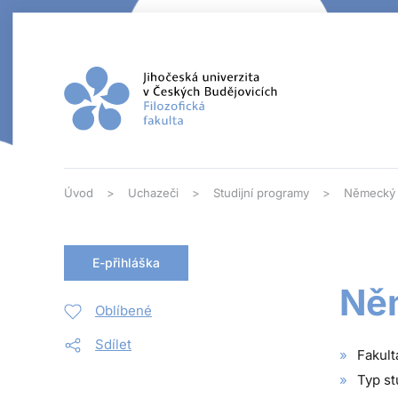
Přejít na hlavní obsah
Úvod
Uchazeči
Studijní programy
Německý j
E-přihláška
Něm
Oblíbené
Sdílet
Fakult
Typ st