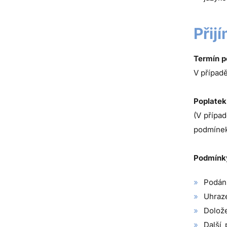
Přij
Termín p
V případě
Poplatek
(V případ
podmínek
Podmínky 
Podání
Uhraze
Dolože
Další