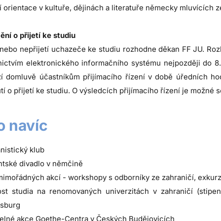
í orientace v kultuře, dějinách a literatuře německy mluvících
í o přijetí ke studiu
í, nebo nepřijetí uchazeče ke studiu rozhodne děkan FF JU. Ro
nictvím elektronického informačního systému nejpozději do 8
í domluvě účastníkům přijímacího řízení v době úředních ho
í o přijetí ke studiu. O výsledcích přijímacího řízení je možné
 navíc
istický klub
tské divadlo v němčině
imořádných akcí - workshopy s odborníky ze zahraničí, exkur
st studia na renomovaných univerzitách v zahraničí (stipen
sburg
delné akce
Goethe-Centra v Českých Budějovicích