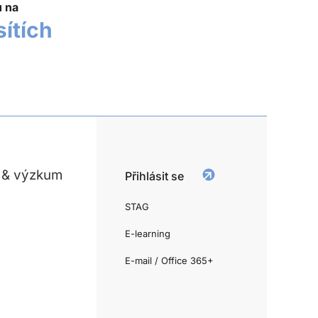
u na
sítích
 & výzkum
Přihlásit se
STAG
E-learning
E-mail / Office 365+