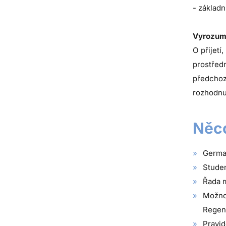
- základn
Vyrozuměn
O přijet
prostřed
předchoz
rozhodnut
Něco
German
Studen
Řada m
Možno
Regen
Pravi