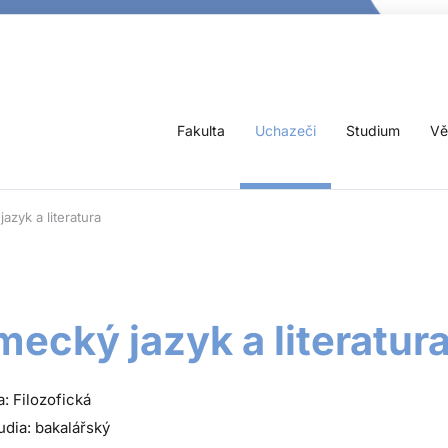
Fakulta
Uchazeči
Studium
Vě
azyk a literatura
ecký jazyk a literatur
a: Filozofická
udia: bakalářský