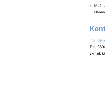
Možno
Německ
Kont
Ing. Klára
Tel.: 389
E-mail:
k