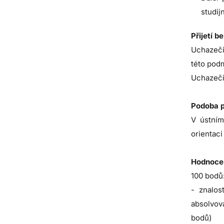
studij
Přijetí b
Uchazeči 
této podm
Uchazeči,
Podoba p
V ústním
orientaci
Hodnocen
100 bodů
- znalos
absolvov
bodů)