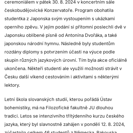
ceremoniálem v pátek 30. 8. 2024 v koncertním sále
českobudějovické Konzervatoře. Program obohatila
studentka z Japonska svým vystoupením s ukázkami
operního zpěvu. V jejím podání si přítomní poslechli dvě v
Japonsku oblíbené písně od Antonína Dvořáka, a také
japonskou národní hymnu. Následně byly studentům
rozdány diplomy s potvrzením účasti na výuce podle
skupin různých jazykových úrovní. Tím byla akce oficiálně
ukončena. Někteří studenti ale využili možnosti strávit v
Česku další víkend cestováním i aktivitami s některými
lektory.
Letní škola slovanských studií, kterou pořádá Ústav
bohemistiky, má na Filozofické fakultně JU dlouhou
tradici. Letos se intenzivního třítýdenního kurzu českého
jazyka, který byl slavnostně zahájen v pondělí 12. 8. 2024,
zúčastnilo celkem 46 studentů z Německa, Rakouska,