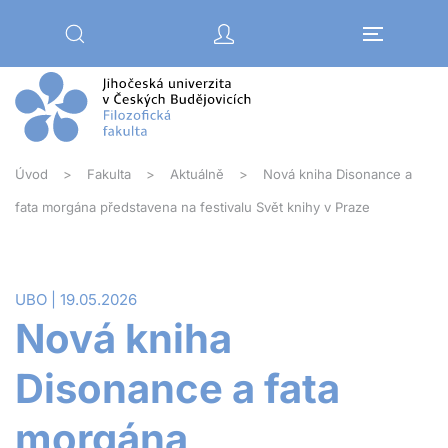
Přejít na hlavní obsah
Úvod
Fakulta
Aktuálně
Nová kniha Disonance a
fata morgána představena na festivalu Svět knihy v Praze
UBO | 19.05.2026
Nová kniha
Disonance a fata
morgána