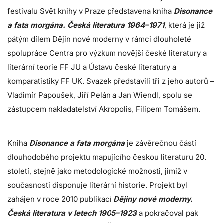
festivalu Svět knihy v Praze představena kniha
Disonance
a fata morgána. Česká literatura 1964–1971
, která je již
pátým dílem Dějin nové moderny v rámci dlouholeté
spolupráce Centra pro výzkum novější české literatury a
literární teorie FF JU a Ústavu české literatury a
komparatistiky FF UK. Svazek představili tři z jeho autorů –
Vladimír Papoušek, Jiří Pelán a Jan Wiendl, spolu se
zástupcem nakladatelství Akropolis, Filipem Tomášem.
Kniha
Disonance a fata morgána
je závěrečnou částí
dlouhodobého projektu mapujícího českou literaturu 20.
století, stejně jako metodologické možnosti, jimiž v
současnosti disponuje literární historie. Projekt byl
zahájen v roce 2010 publikací
Dějiny nové moderny.
Česká literatura v letech 1905–1923
a pokračoval pak