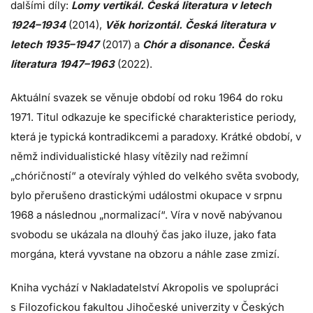
dalšími díly:
Lomy vertikál. Česká literatura v letech
1924–1934
(2014),
Věk horizontál. Česká literatura v
letech 1935–1947
(2017) a
Chór a disonance. Česká
literatura 1947–1963
(2022).
Aktuální svazek se věnuje období od roku 1964 do roku
1971. Titul odkazuje ke specifické charakteristice periody,
která je typická kontradikcemi a paradoxy. Krátké období, v
němž individualistické hlasy vítězily nad režimní
„chóričností“ a otevíraly výhled do velkého světa svobody,
bylo přerušeno drastickými událostmi okupace v srpnu
1968 a následnou „normalizací“. Víra v nově nabývanou
svobodu se ukázala na dlouhý čas jako iluze, jako fata
morgána, která vyvstane na obzoru a náhle zase zmizí.
Kniha vychází v Nakladatelství Akropolis ve spolupráci
s Filozofickou fakultou Jihočeské univerzity v Českých