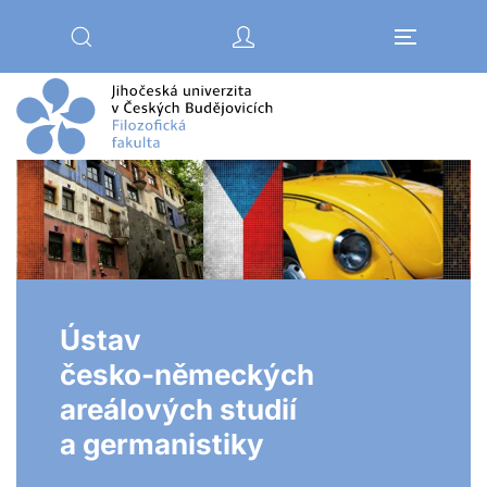
Přejít na hlavní obsah
Ústav
česko-německých
areálových studií
a germanistiky