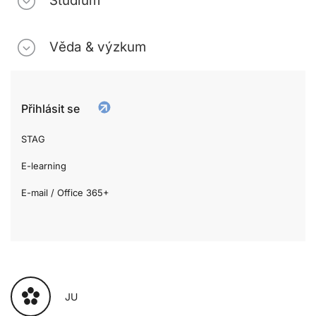
Studium
Věda & výzkum
Přihlásit se
STAG
E-learning
E-mail / Office 365+
JU