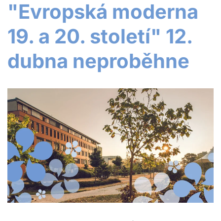
"Evropská moderna
19. a 20. století" 12.
dubna neproběhne