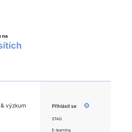
u na
sítích
 & výzkum
Přihlásit se
STAG
E-learning