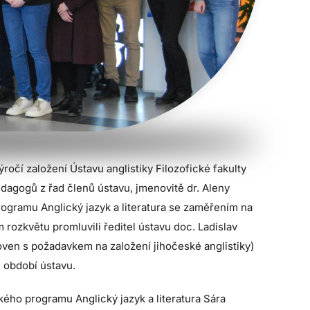
ročí založení Ústavu anglistiky Filozofické fakulty
agogů z řad členů ústavu, jmenovitě dr. Aleny
rogramu Anglický jazyk a literatura se zaměřením na
 rozkvětu promluvili ředitel ústavu doc. Ladislav
ven s požadavkem na založení jihočeské anglistiky)
“ období ústavu.
ého programu Anglický jazyk a literatura Sára