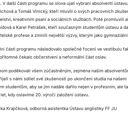
. V další části programu se slova ujali vybraní absolventi ústav
ichová a Tomáš Vinický, kteří mluvili o svých pracovních zkuše
elství, kreativním psaní a sociálních službách. Poté promluvili a
ídová a Karel Petrášek, kteří současným studentům ústavu a da
itelské profese a zmínili největší výzvy, kterým jako gymnaziální
lní části programu následovalo společné focení ve vestibulu f
řítomné čekalo občerstvení a neformální část oslav.
hom poděkovali všem zúčastněným, zejména našim absolventům, 
řijeli s námi sdílet své zkušenosti po ukončení studia na naše
 studentům, aby se jim nadále dařilo nejen v profesním, ale t
 let, kdy oslavíme 20. výročí založení ústavu.
ika Krajíčková, odborná asistentka Ústavu anglistiky FF JU