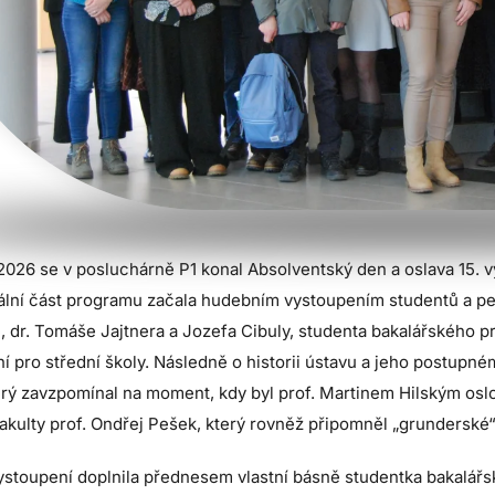
2026 se v posluchárně P1 konal Absolventský den a oslava 15. vý
ální část programu začala hudebním vystoupením studentů a ped
 dr. Tomáše Jajtnera a Jozefa Cibuly, studenta bakalářského p
í pro střední školy. Následně o historii ústavu a jeho postupném
erý zavzpomínal na moment, kdy byl prof. Martinem Hilským oslo
akulty prof. Ondřej Pešek, který rovněž připomněl „grunderské
stoupení doplnila přednesem vlastní básně studentka bakalářsk