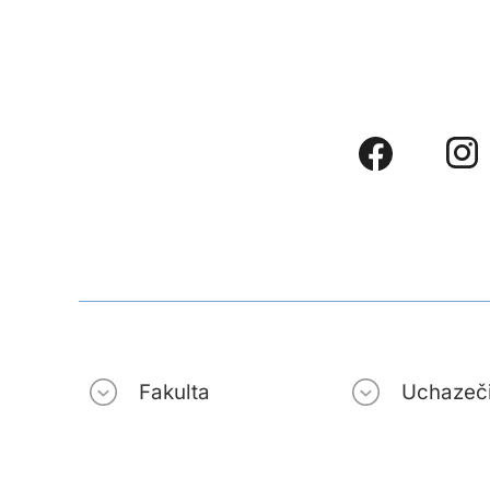
Fakulta
Uchazeč