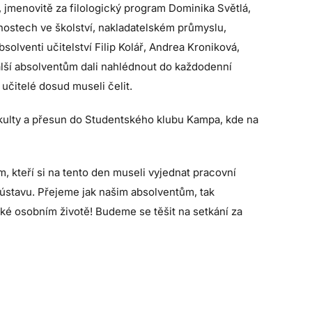
u, jmenovitě za filologický program Dominika Světlá,
nostech ve školství, nakladatelském průmyslu,
bsolventi učitelství Filip Kolář, Andrea Kroniková,
lší absolventům dali nahlédnout do každodenní
 učitelé dosud museli čelit.
akulty a přesun do Studentského klubu Kampa, kde na
kteří si na tento den museli vyjednat pracovní
m ústavu. Přejeme jak našim absolventům, tak
aké osobním životě! Budeme se těšit na setkání za