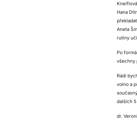
Kneiflová
Hana Ditr
překladat
Aneta Šm
rutiny uč
Po formá
všechny p
Rádi byc
volno a p
současným
dalších 5
dr. Veron