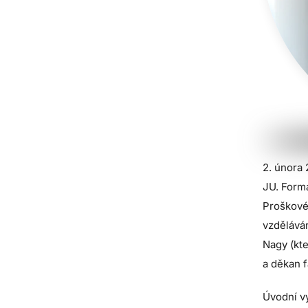
2. února 
JU. Form
Proškové,
vzděláván
Nagy (kt
a děkan f
Úvodní vy