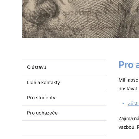
Pro 
O ústavu
Milí abso
Lidé a kontakty
dostávat 
Pro studenty
Zůst
Pro uchazeče
Zajímá ná
vazbou. P
Pro absolventy