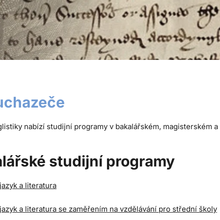
uchazeče
listiky nabízí studijní programy v bakalářském, magisterském a
lářské studijní programy
jazyk a literatura
jazyk a literatura se zaměřením na vzdělávání pro střední školy