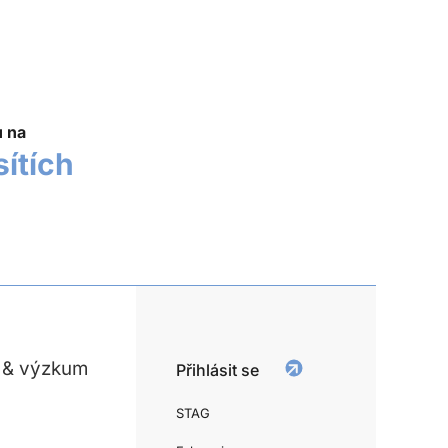
u na
sítích
 & výzkum
Přihlásit se
STAG