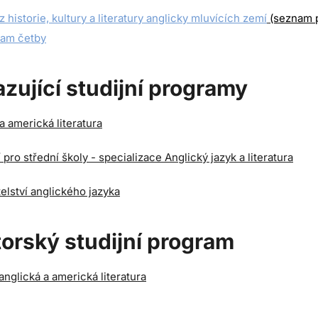
z historie, kultury a literatury anglicky mluvících zemí
(seznam p
am četby
zující studijní programy
a americká literatura
í pro střední školy - specializace Anglický jazyk a literatura
elství anglického jazyka
orský studijní program
nglická a americká literatura