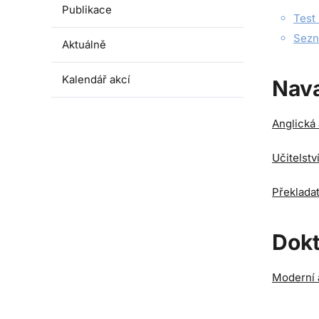
Publikace
Test 
Sezn
Aktuálně
Kalendář akcí
Nava
Anglická 
Učitelstv
Překladat
Dokt
Moderní a