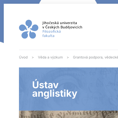
Přejít na hlavní obsah
Úvod
Věda a výzkum
Grantová podpora, vědecké
Ústav
anglistiky