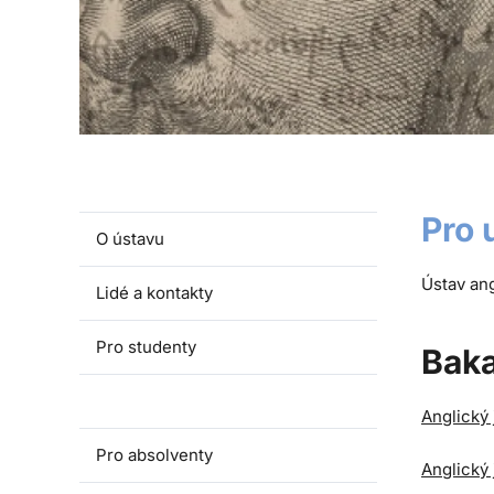
Pro 
O ústavu
Ústav ang
Lidé a kontakty
Pro studenty
Baka
Pro uchazeče
Anglický 
Pro absolventy
Anglický 