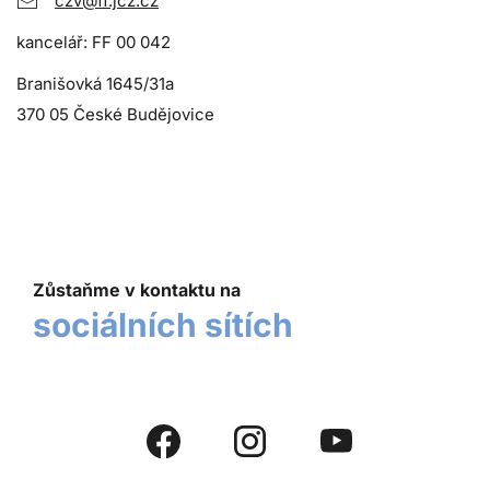
czv@ff.jcz.cz
kancelář: FF 00 042
Branišovká 1645/31a
370 05 České Budějovice
Zůstaňme v kontaktu na
sociálních sítích