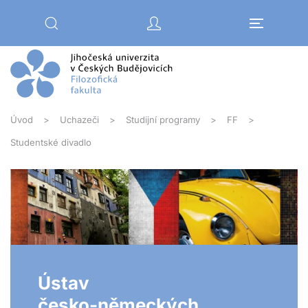
Přejít na hlavní obsah
Úvod
Uchazeči
Studijní programy
FF
Studentské divadlo
Ústav
česko-německých