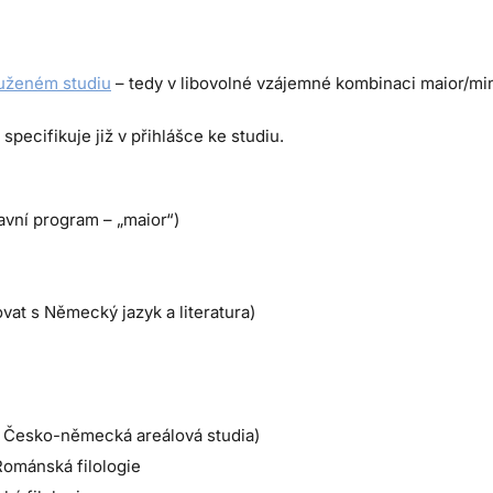
uženém studiu
– tedy v libovolné vzájemné kombinaci maior/min
pecifikuje již v přihlášce ke studiu.
avní program – „maior“)
at s Německý jazyk a literatura)
 Česko-německá areálová studia)
Románská filologie