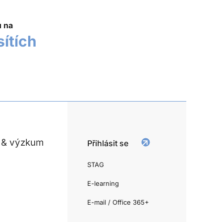
u na
sítích
 & výzkum
Přihlásit se
STAG
E-learning
E-mail / Office 365+