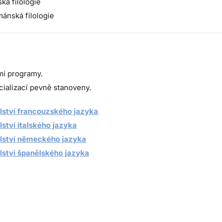
ká filologie
ánská filologie
mi programy.
ializací pevně stanoveny.
elství francouzského jazyka
lství italského jazyka
elství německého jazyka
lství španělského jazyka