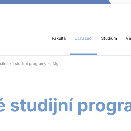
Fakulta
Uchazeči
Studium
Vě
itelské studijní programy - nMgr.
é studijní progr