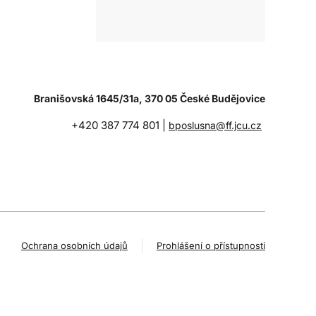
Branišovská 1645/31a, 370 05 České Budějovice
+420 387 774 801 |
bposlusna@ff.jcu.cz
Ochrana osobních údajů
Prohlášení o přístupnosti