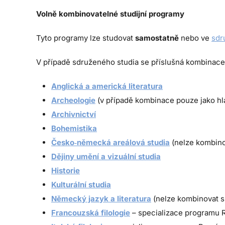
Volně kombinovatelné studijní programy
Tyto programy lze studovat
samostatně
nebo ve
sdr
V případě sdruženého studia se příslušná kombinace s
Anglická a americká literatura
Archeologie
(v případě kombinace pouze jako hl
Archivnictví
Bohemistika
Česko‑německá areálová studia
(nelze kombinov
Dějiny umění a vizuální studia
Historie
Kulturální studia
Německý jazyk a literatura
(nelze kombinovat s
Francouzská filologie
– specializace programu 