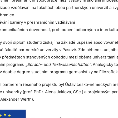
zivnění přeshraniční spolupráce mezi vysokými školami jihoče
izace vzdělávání na fakultách obou partnerských univerzit a z
 hranice
vání bariéry v přeshraničním vzdělávání
í komunikačních dovedností, prohloubení odborných a interkult
 dvojí diplom studenti získají na základě úspěšně absolvovaného 
ké fakultě partnerské univerzity v Pasově. Zde během studijníh
v předmětech stanovených dohodou mezi oběma univerzitami a z
jním programu
„Sprach- und Textwissenschaften“.
Analogicky to
v double degree studijním programu germanistiky na Filozofick
 partnerem řešeného projektu byl Ústav česko-německých areál
 univerzity (prof. PhDr. Alena Jaklová, CSc.) a projektovým par
. Alexander Werth).