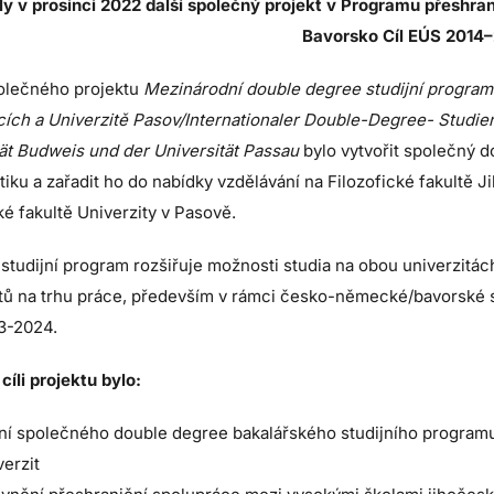
ly v prosinci 2022 další společný projekt v Programu přeshra
Bavorsko Cíl EÚS 2014
olečného projektu
Mezinárodní double degree studijní program
cích a Univerzitě Pasov/Internationaler Double-Degree- Studi
ät Budweis und der Universität Passau
bylo vytvořit společný d
iku a zařadit ho do nabídky vzdělávání na Filozofické fakultě 
ké fakultě Univerzity v Pasově.
tudijní program rozšiřuje možnosti studia na obou univerzitách
tů na trhu práce, především v rámci česko-německé/bavorské 
3-2024.
cíli projektu bylo:
ní společného double degree bakalářského studijního programu 
erzit