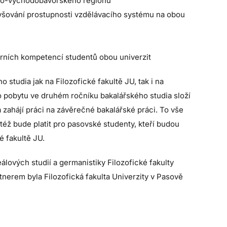
sko-východobavorského regionu
vyšování prostupnosti vzdělávacího systému na obou
urních kompetencí studentů obou univerzit
studia jak na Filozofické fakultě JU, tak i na
o pobytu ve druhém ročníku bakalářského studia složí
ahájí práci na závěrečné bakalářské práci. To vše
též bude platit pro pasovské studenty, kteří budou
é fakultě JU.
ových studií a germanistiky Filozofické fakulty
tnerem byla Filozofická fakulta Univerzity v Pasově