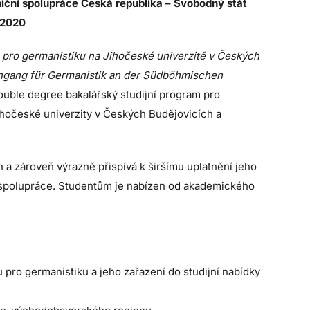
niční spolupráce Česká republika – Svobodný stát
–2020
 pro germanistiku na Jihočeské univerzitě v Českých
engang für Germanistik an der Südböhmischen
ouble degree bakalářský studijní program pro
Jihočeské univerzity v Českých Budějovicích a
 a zároveň výrazně přispívá k širšímu uplatnění jeho
spolupráce. Studentům je nabízen od akademického
pro germanistiku a jeho zařazení do studijní nabídky