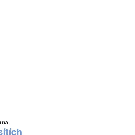
u na
sítích