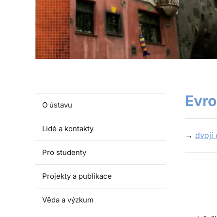
Evro
O ústavu
Lidé a kontakty
→
dvojí
Pro studenty
Projekty a publikace
Věda a výzkum