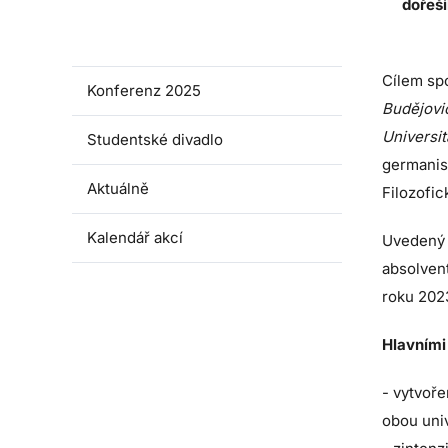
dořeši
Double degree studium
germanistiky
Cílem sp
Konferenz 2025
Budějovi
Universit
Studentské divadlo
germanist
Aktuálně
Filozofic
Kalendář akcí
Uvedený s
absolven
roku 202
Hlavními 
- vytvoře
obou univ