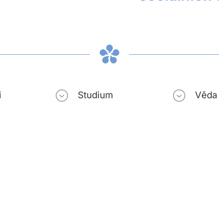
i
Studium
Věda