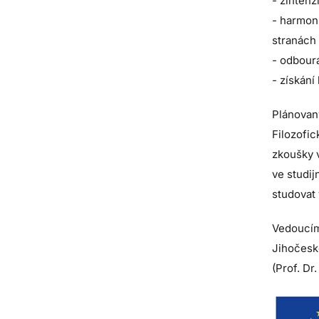
- zinten
- harmon
stranách
- odbourá
- získán
Plánovaný
Filozofic
zkoušky 
ve studi
studovat 
Vedoucím
Jihočeské
(Prof. Dr