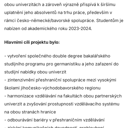
obou univerzitách a zároveň výrazně přispívá k širšímu
uplatnění jeho absolventů na trhu práce, především v
rámci česko-německé/bavorské spolupráce. Studentům je
nabízen od akademického roku 2023-2024.
Hlavními cíli projektu bylo:
- vytvoření společného double degree bakalářského
studijního programu pro germanistiku a jeho zařazení do
studijní nabídky obou univerzit
- zintenzivnění přeshraniční spolupráce mezi vysokými
školami jihočesko-východobavorského regionu
- harmonizace vzdělávání na fakultách obou partnerských
univerzit a zvyšování prostupnosti vzdělávacího systému
na obou stranách hranice
- odbourávání bariéry v přeshraničním vzdělávání
- získání komunikačních dovedností, prohloubení