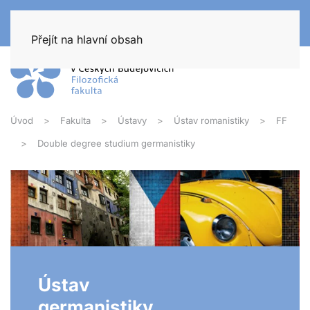
Přejít na hlavní obsah
Úvod
Fakulta
Ústavy
Ústav romanistiky
FF
Double degree studium germanistiky
Ústav
germanistiky