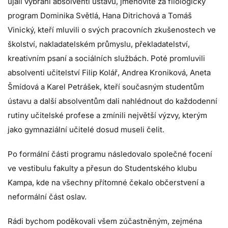
ujali vybraní absolventi ústavu, jmenovitě za filologický
program Dominika Světlá, Hana Ditrichová a Tomáš
Vinický, kteří mluvili o svých pracovních zkušenostech ve
školství, nakladatelském průmyslu, překladatelství,
kreativním psaní a sociálních službách. Poté promluvili
absolventi učitelství Filip Kolář, Andrea Kroniková, Aneta
Šmídová a Karel Petrášek, kteří současným studentům
ústavu a další absolventům dali nahlédnout do každodenní
rutiny učitelské profese a zmínili největší výzvy, kterým
jako gymnaziální učitelé dosud museli čelit.
Po formální části programu následovalo společné focení
ve vestibulu fakulty a přesun do Studentského klubu
Kampa, kde na všechny přítomné čekalo občerstvení a
neformální část oslav.
Rádi bychom poděkovali všem zúčastněným, zejména