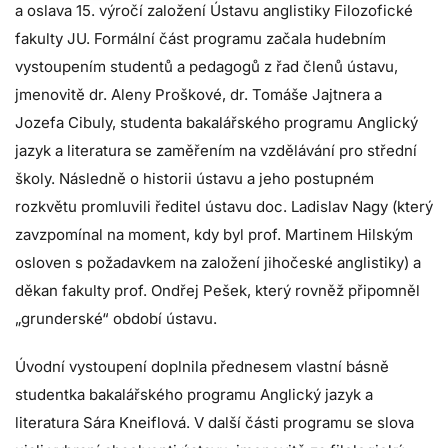
a oslava 15. výročí založení Ústavu anglistiky Filozofické
fakulty JU. Formální část programu začala hudebním
vystoupením studentů a pedagogů z řad členů ústavu,
jmenovitě dr. Aleny Proškové, dr. Tomáše Jajtnera a
Jozefa Cibuly, studenta bakalářského programu Anglický
jazyk a literatura se zaměřením na vzdělávání pro střední
školy. Následně o historii ústavu a jeho postupném
rozkvětu promluvili ředitel ústavu doc. Ladislav Nagy (který
zavzpomínal na moment, kdy byl prof. Martinem Hilským
osloven s požadavkem na založení jihočeské anglistiky) a
děkan fakulty prof. Ondřej Pešek, který rovněž připomněl
„grunderské“ období ústavu.
Úvodní vystoupení doplnila přednesem vlastní básně
studentka bakalářského programu Anglický jazyk a
literatura Sára Kneiflová. V další části programu se slova