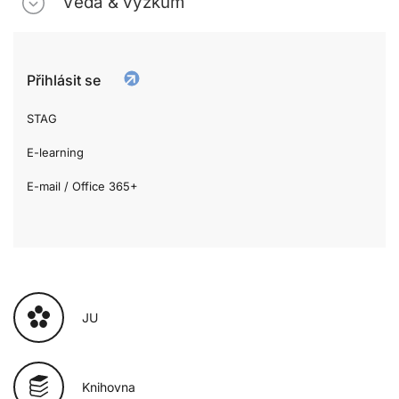
Věda & výzkum
Přihlásit se
STAG
E-learning
E-mail / Office 365+
JU
Knihovna