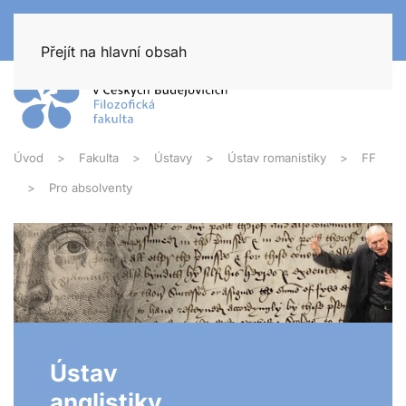
Přejít na hlavní obsah
Úvod
Fakulta
Ústavy
Ústav romanistiky
FF
Pro absolventy
Ústav
anglistiky