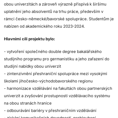
obou univerzitách a zároveň výrazně přispívá k širšímu
uplatnění jeho absolventů na trhu práce, především v
rámci česko-německé/bavorské spolupráce. Studentům je
nabízen od akademického roku 2023-2024.
Hlavními cíli projektu bylo:
- vytvoření společného double degree bakalářského
studijního programu pro germanistiku a jeho zařazení do
studijní nabídky obou univerzit
- zintenzivnění přeshraniční spolupráce mezi vysokými
školami jihočesko-východobavorského regionu
- harmonizace vzdělávání na fakultách obou partnerských
univerzit a zvyšování prostupnosti vzdělávacího systému
na obou stranách hranice
- odbourávání bariéry v přeshraničním vzdělávání
- získání komunikačních dovedností, prohloubení