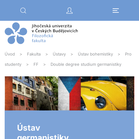
Přejít na hlavní obsah
Úvod
Fakulta
Ústavy
Ústav bohemistiky
Pro
studenty
FF
Double degree studium germanistiky
Ústav
germanistiky