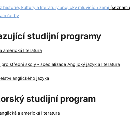
z historie, kultury a literatury anglicky mluvících zemí
(seznam p
am četby
zující studijní programy
a americká literatura
í pro střední školy - specializace Anglický jazyk a literatura
elství anglického jazyka
orský studijní program
nglická a americká literatura