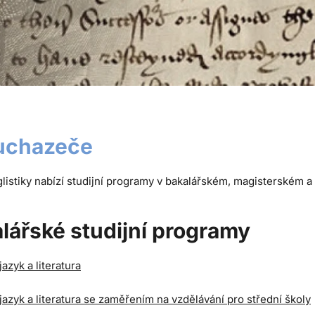
uchazeče
listiky nabízí studijní programy v bakalářském, magisterském a
lářské studijní programy
jazyk a literatura
jazyk a literatura se zaměřením na vzdělávání pro střední školy