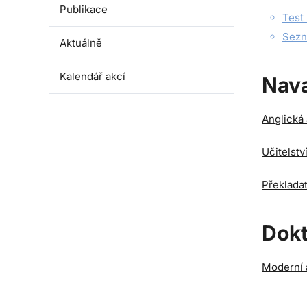
Publikace
Test 
Sezn
Aktuálně
Kalendář akcí
Nava
Anglická 
Učitelstv
Překladat
Dokt
Moderní a