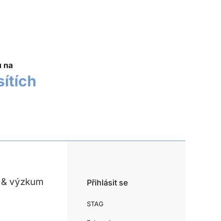
u na
sítích
 & výzkum
Přihlásit se
STAG