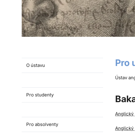
Pro 
O ústavu
Ústav ang
Lidé a kontakty
Pro studenty
Baka
Pro uchazeče
Anglický 
Pro absolventy
Anglický 