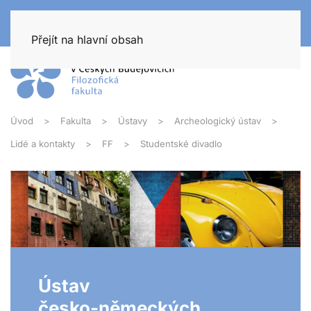
Přejít na hlavní obsah
Úvod
Fakulta
Ústavy
Archeologický ústav
Lidé a kontakty
FF
Studentské divadlo
Ústav
česko-německých