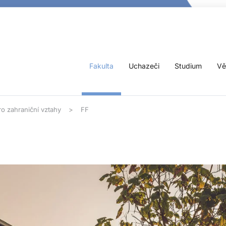
Fakulta
Uchazeči
Studium
Vě
o zahraniční vztahy
FF