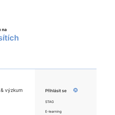
u na
sítích
 & výzkum
Přihlásit se
STAG
E-learning